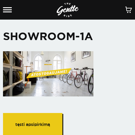
SHOWROOM-1A
tęsti apsipirkimą