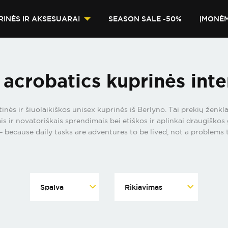
RINĖS IR AKSESUARAI
SEASON SALE -50%
ĮMONĖ
 acrobatics kuprinės inte
nės ir šiuolaikiškos unisex kuprinės iš Berlyno. Tai prekių ženk
s ir novatoriškais sprendimais bei etiškos ir aplinkai draugiško
 because daily tasks are adventures to be lived, not a problems 
Spalva
Rikiavimas