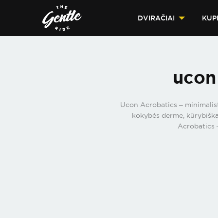
DVIRAČIAI
KUP
ucon
Ucon Acrobatics – minimalisti
kokybės derme, kūrybiškai
Acrobatics –