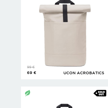
99
€
69
€
UCON ACROBATICS