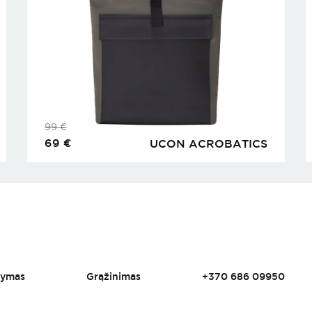
99
€
69
€
UCON ACROBATICS
tymas
Grąžinimas
+370 686 09950