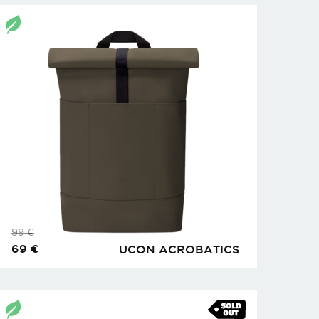
99
€
69
€
UCON ACROBATICS