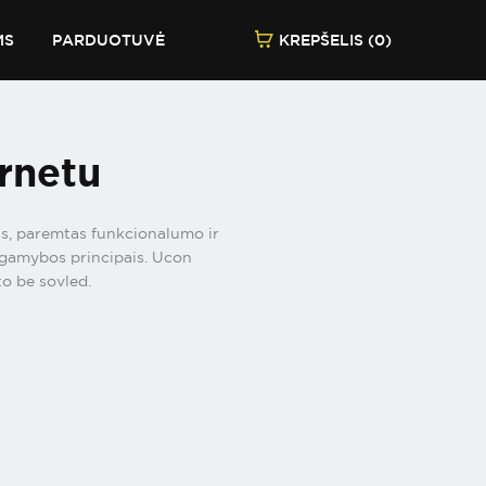
MS
PARDUOTUVĖ
KREPŠELIS (0)
rnetu
las, paremtas funkcionalumo ir
s gamybos principais. Ucon
to be sovled.