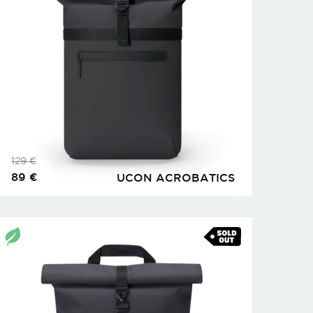
129
€
89
€
UCON ACROBATICS