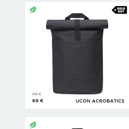
99
€
69
€
UCON ACROBATICS