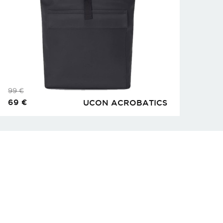
99
€
69
€
UCON ACROBATICS