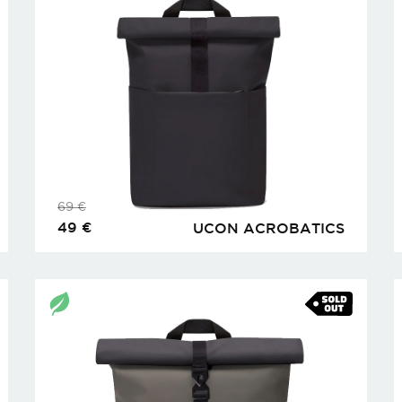
69
€
49
€
UCON ACROBATICS