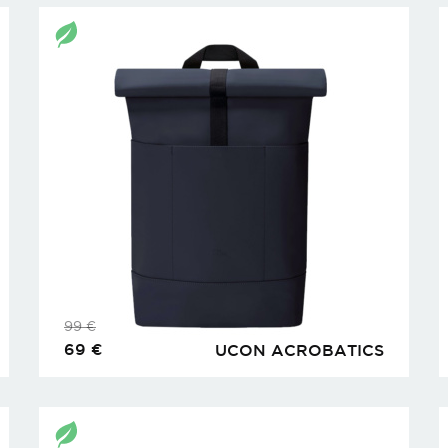
99
€
69
€
UCON ACROBATICS