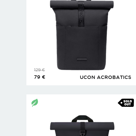
129
€
79
€
UCON ACROBATICS