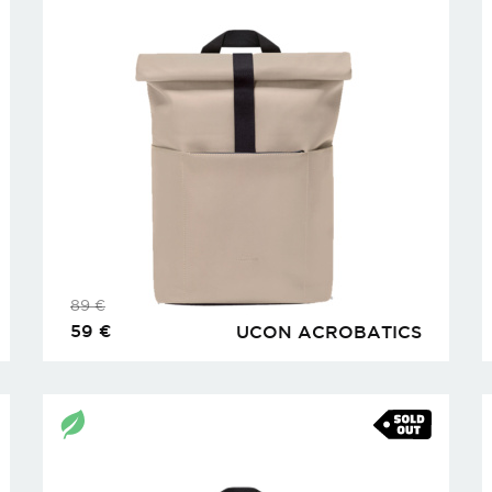
89
€
59
€
UCON ACROBATICS