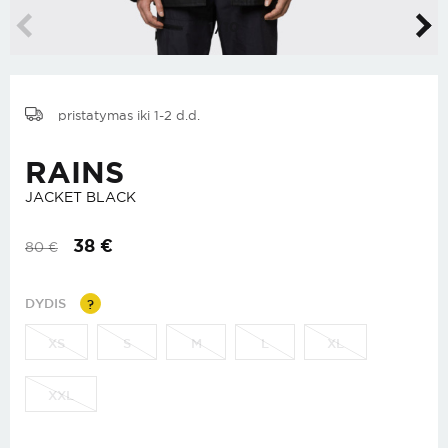
1
/
10
pristatymas iki 1-2 d.d.
RAINS
JACKET BLACK
38
€
80
€
DYDIS
?
XS
S
M
L
XL
XXL