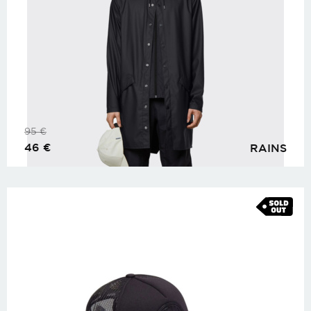
95
€
46
€
RAINS