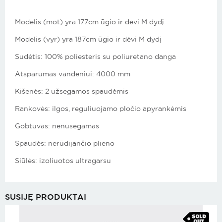
Modelis (mot) yra 177cm ūgio ir dėvi M dydį
Modelis (vyr) yra 187cm ūgio ir dėvi M dydį
Sudėtis: 100% poliesteris su poliuretano danga
Atsparumas vandeniui: 4000 mm
Kišenės: 2 užsegamos spaudėmis
Rankovės: ilgos, reguliuojamo pločio apyrankėmis
Gobtuvas: nenusegamas
Spaudės: nerūdijančio plieno
Siūlės: izoliuotos ultragarsu
SUSIJĘ PRODUKTAI