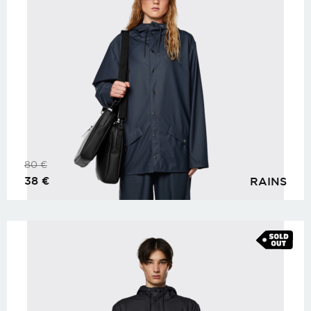
80
€
38
€
RAINS