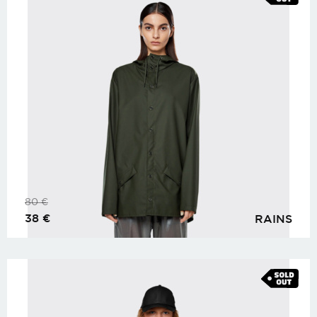
80
€
38
€
RAINS