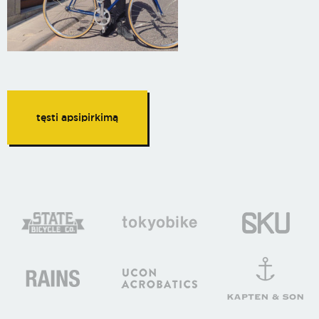
tęsti apsipirkimą