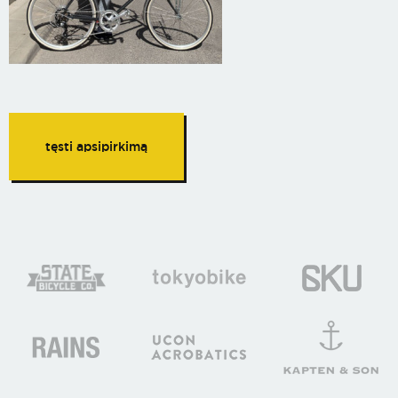
tęsti apsipirkimą