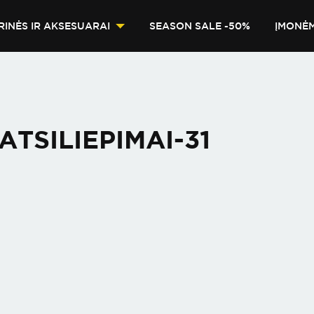
RINĖS IR AKSESUARAI
SEASON SALE -50%
ĮMONĖ
ATSILIEPIMAI-31