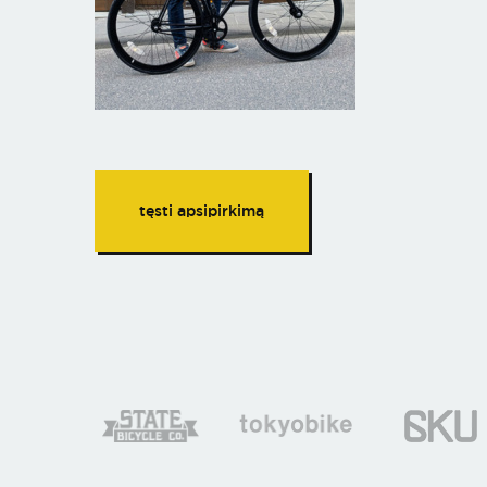
tęsti apsipirkimą