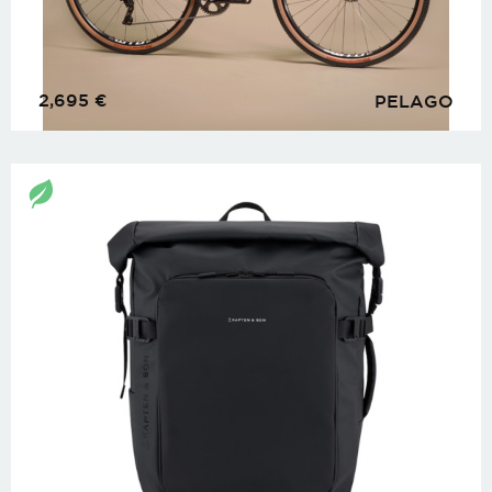
2,695
€
PELAGO