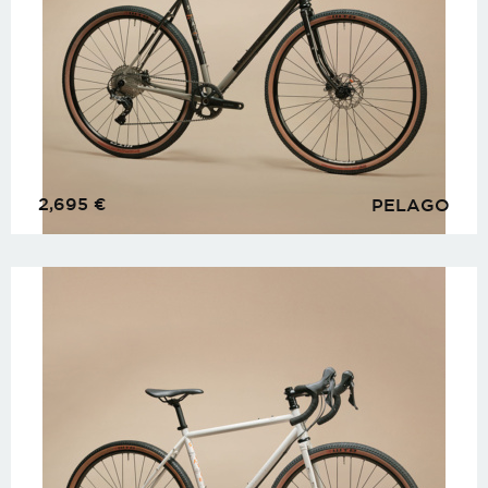
2,695
€
PELAGO