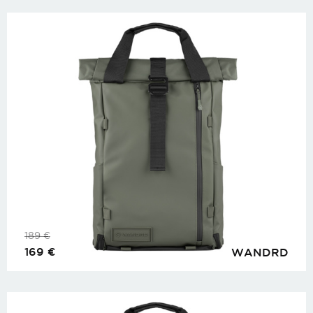
189
€
169
€
WANDRD