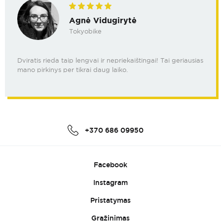
Agnė Vidugirytė
Tokyobike
Dviratis rieda taip lengvai ir nepriekaištingai! Tai geriausias
mano pirkinys per tikrai daug laiko.
+370 686 09950
Facebook
Instagram
Pristatymas
Grąžinimas