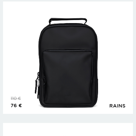
110
€
76
€
RAINS