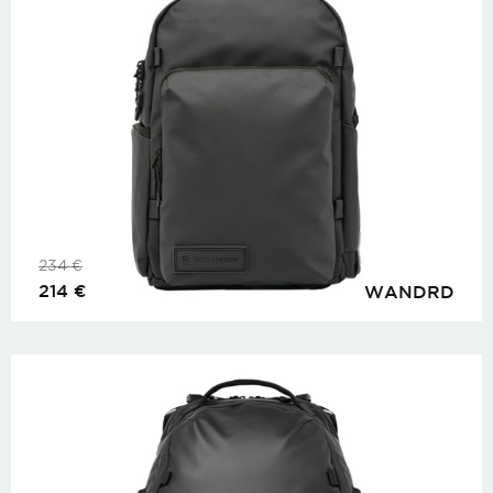
234
€
214
€
WANDRD