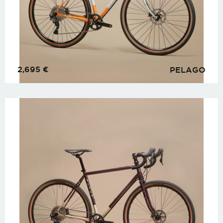
2,695
€
PELAGO