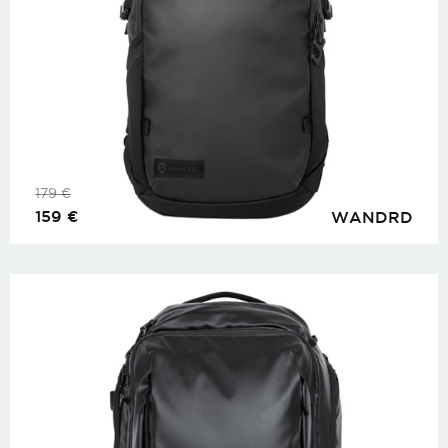
179
€
159
€
WANDRD