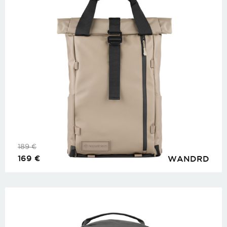
189
€
169
€
WANDRD