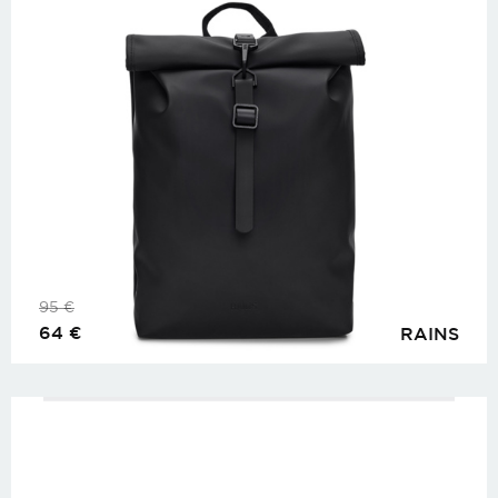
95
€
64
€
RAINS