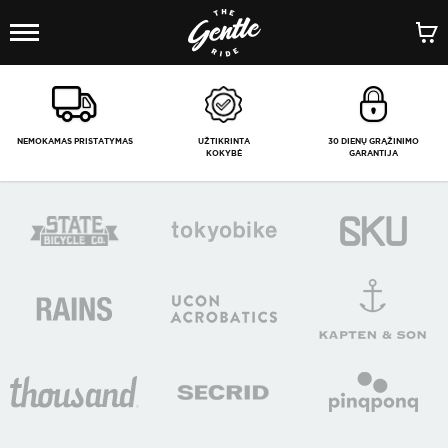
1
/
-
NEMOKAMAS PRISTATYMAS
UŽTIKRINTA
30 DIENŲ GRĄŽINIMO
KOKYBĖ
GARANTIJA