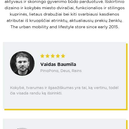
aktyvaus ir skoningo gyvenimo būdo parduotuvė. Išskirtinio
dizaino ir kokybės miesto dviračiai, funkcionalios ir stilingos
kuprinės, lietaus drabužiai bei kiti svarbiausi kasdienos
atributai iš kruopščiai atrinktų, aktualiausių prekių ženklų.
The urban mobility and lifestyle store since early 2015.
Vaidas Baumila
PinqPonq, Deus, Rains
Kokybė, tvarumas ir ilgaažiškumas yra tai, ką vertinu, todėl
čia visada randu ką išsirinkti.