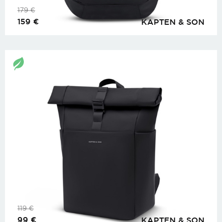
179
€
159
€
KAPTEN & SON
119
€
99
€
KAPTEN & SON