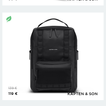
139
€
119
€
KAPTEN & SON