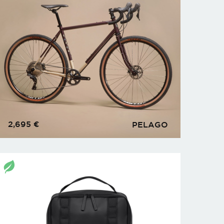
2,695
€
PELAGO