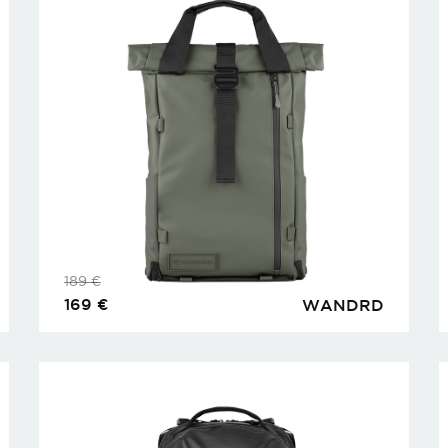
189
€
169
€
WANDRD