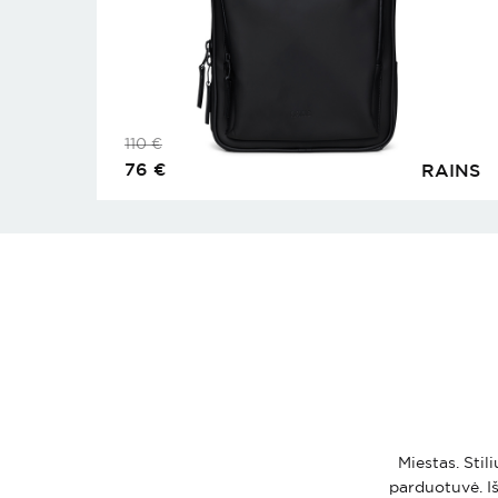
110
€
76
€
RAINS
Miestas. Stil
parduotuvė. Iš