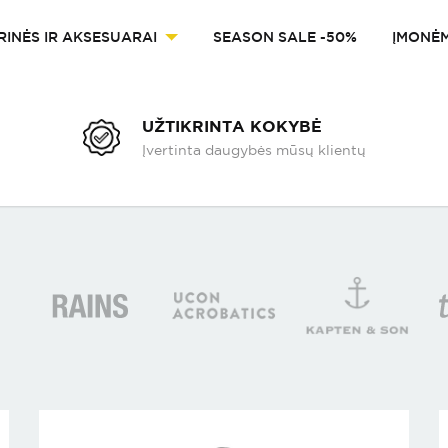
RINĖS IR AKSESUARAI
SEASON SALE -50%
ĮMONĖ
UŽTIKRINTA KOKYBĖ
Įvertinta daugybės mūsų klientų