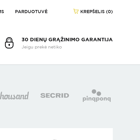
MS
PARDUOTUVĖ
KREPŠELIS (0)
1
/
-
30 DIENŲ GRĄŽINIMO GARANTIJA
Jeigu prekė netiko