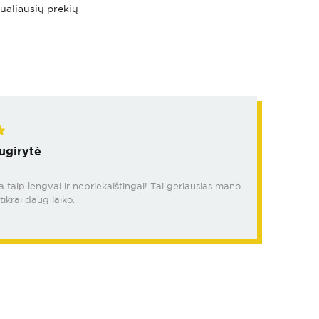
tualiausių prekių
ugirytė
da taip lengvai ir nepriekaištingai! Tai geriausias mano
tikrai daug laiko.