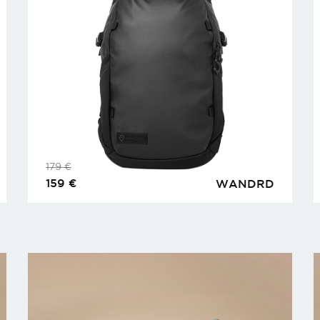
179
€
159
€
WANDRD