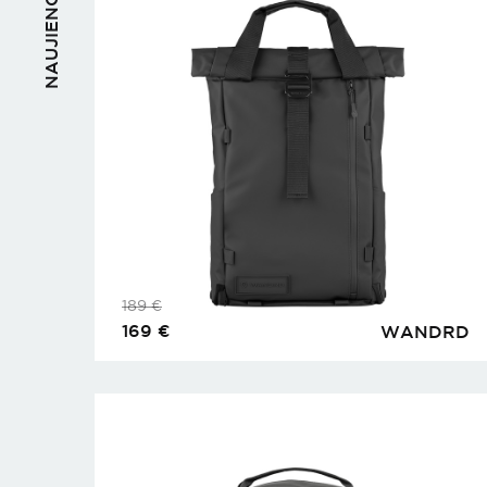
NAUJIENOS
189
€
169
€
WANDRD