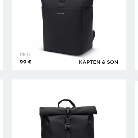
119
€
99
€
KAPTEN & SON