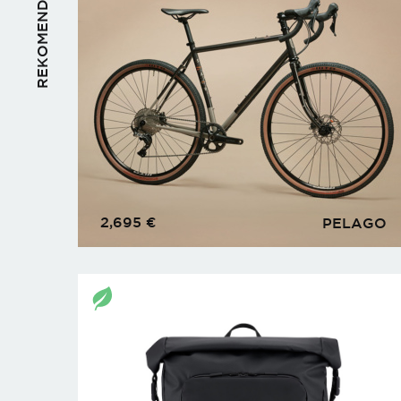
REKOMENDUOJAME
2,695
€
PELAGO