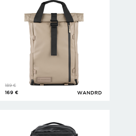
189
€
169
€
WANDRD