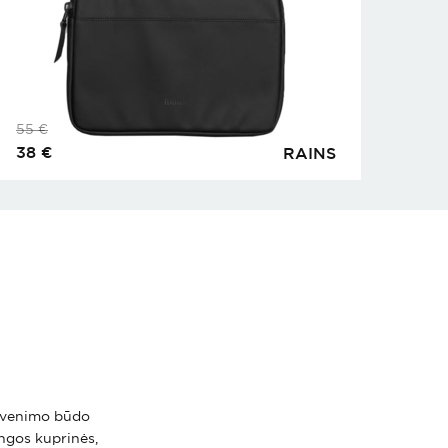
55
€
38
€
RAINS
 gyvenimo būdo
ingos kuprinės,