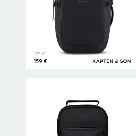
179
€
159
€
KAPTEN & SON