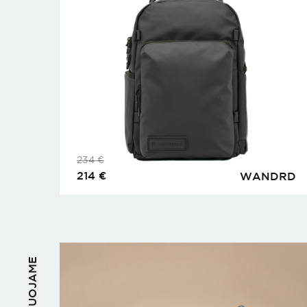
234
€
214
€
WANDRD