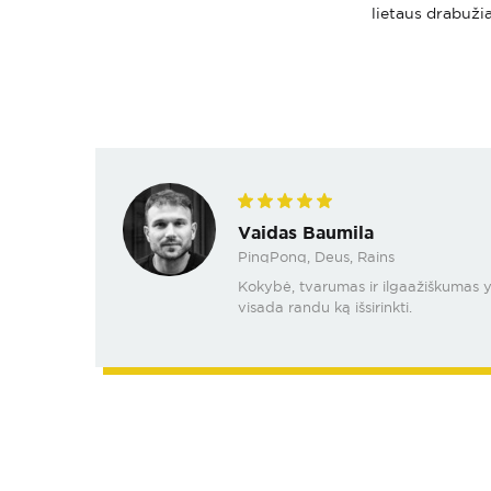
lietaus drabužia
Vaidas Baumila
PinqPonq, Deus, Rains
Kokybė, tvarumas ir ilgaažiškumas yra
visada randu ką išsirinkti.