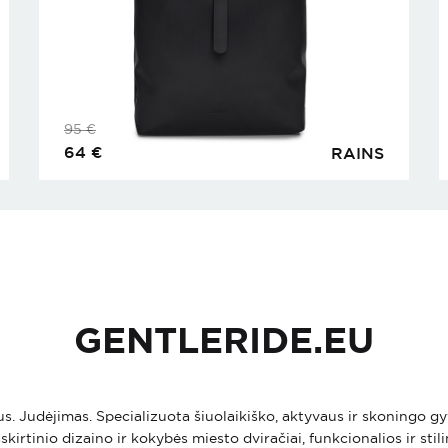
95
€
64
€
RAINS
GENTLERIDE.EU
ius. Judėjimas. Specializuota šiuolaikiško, aktyvaus ir skoningo
skirtinio dizaino ir kokybės miesto dviračiai, funkcionalios ir stil