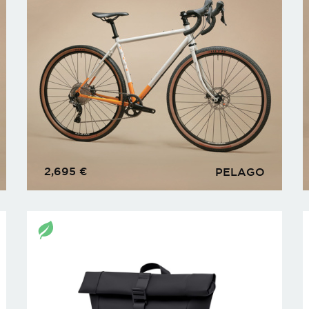
2,695
€
PELAGO