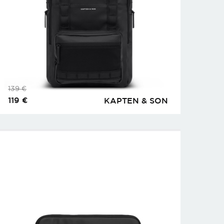
139
€
119
€
KAPTEN & SON