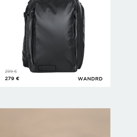
299
€
279
€
WANDRD