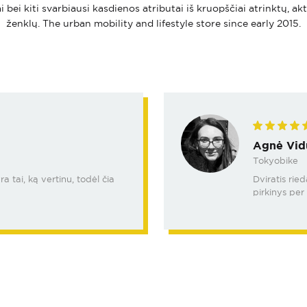
i bei kiti svarbiausi kasdienos atributai iš kruopščiai atrinktų, ak
ženklų. The urban mobility and lifestyle store since early 2015.
Agnė Vid
Tokyobike
 tai, ką vertinu, todėl čia
Dviratis rie
pirkinys per 