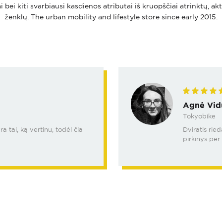
i bei kiti svarbiausi kasdienos atributai iš kruopščiai atrinktų, ak
ženklų. The urban mobility and lifestyle store since early 2015.
Agnė Vid
Tokyobike
 tai, ką vertinu, todėl čia
Dviratis rie
pirkinys per 