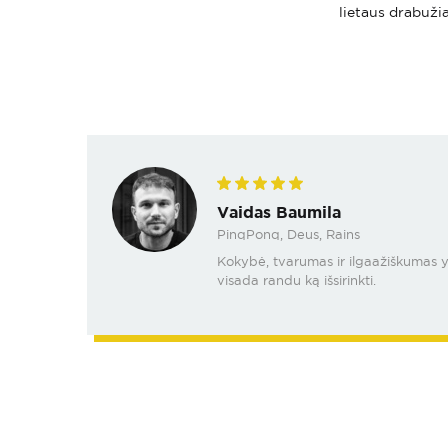
lietaus drabužia
Vaidas Baumila
PinqPonq, Deus, Rains
Kokybė, tvarumas ir ilgaažiškumas yra
visada randu ką išsirinkti.