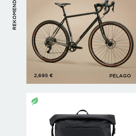
REKOMENDUOJAME
2,695
€
PELAGO