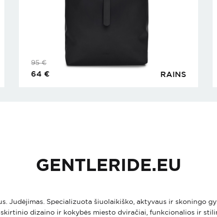
95
€
64
€
RAINS
GENTLERIDE.EU
ius. Judėjimas. Specializuota šiuolaikiško, aktyvaus ir skoningo
skirtinio dizaino ir kokybės miesto dviračiai, funkcionalios ir stil