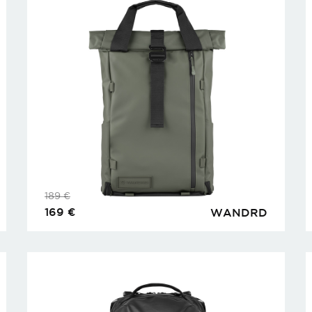
189
€
169
€
WANDRD