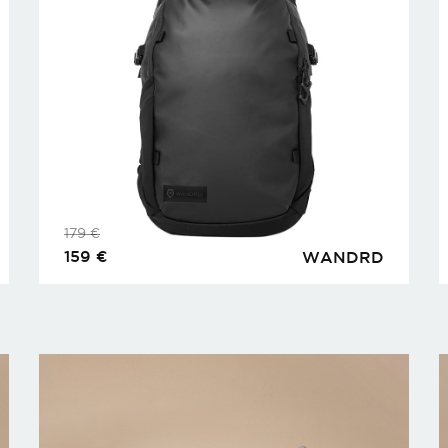
179
€
159
€
WANDRD