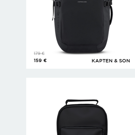
179
€
159
€
KAPTEN & SON