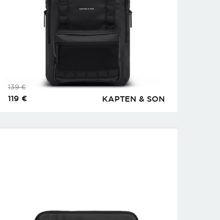
139
€
119
€
KAPTEN & SON