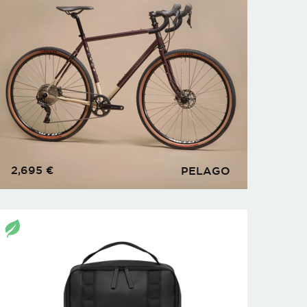
2,695
€
PELAGO