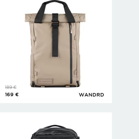
189
€
169
€
WANDRD