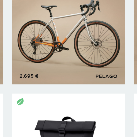
2,695
€
PELAGO