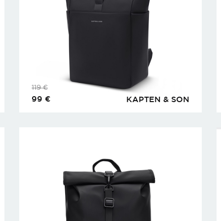
119
€
99
€
KAPTEN & SON