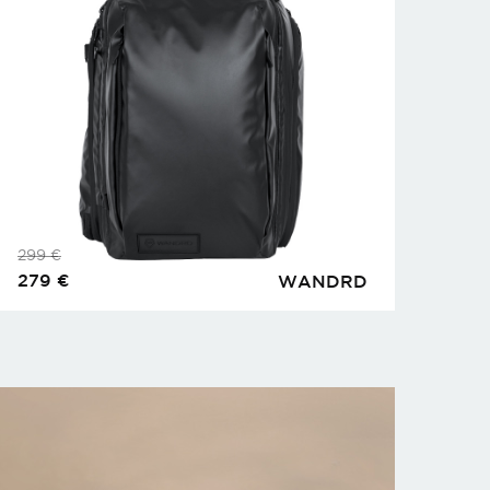
299
€
279
€
WANDRD