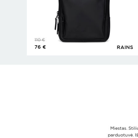
110
€
76
€
RAINS
Miestas. Stil
parduotuvė. Iš