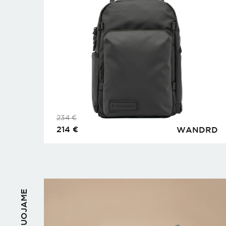
234
€
214
€
WANDRD