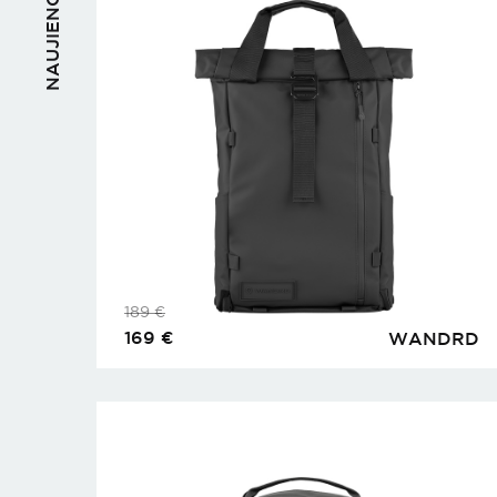
NAUJIENOS
189
€
169
€
WANDRD