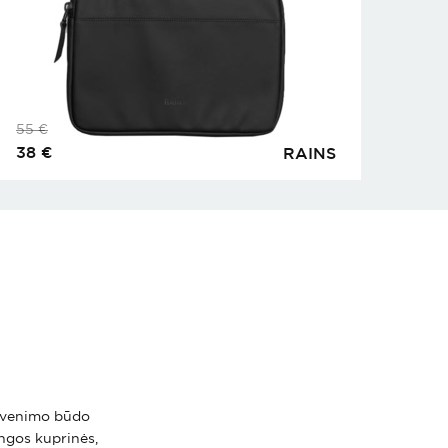
55
€
38
€
RAINS
 gyvenimo būdo
ingos kuprinės,