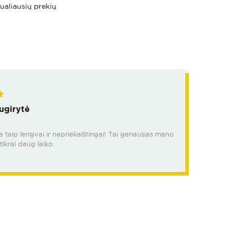
tualiausių prekių
ugirytė
da taip lengvai ir nepriekaištingai! Tai geriausias mano
tikrai daug laiko.