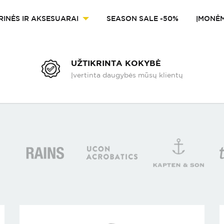
RINĖS IR AKSESUARAI
SEASON SALE -50%
ĮMONĖ
UŽTIKRINTA KOKYBĖ
Įvertinta daugybės mūsų klientų