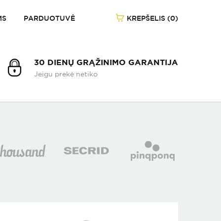
MS
PARDUOTUVĖ
KREPŠELIS (0)
1
/
-
30 DIENŲ GRĄŽINIMO GARANTIJA
Jeigu prekė netiko