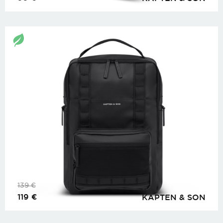
139
€
119
€
KAPTEN & SON