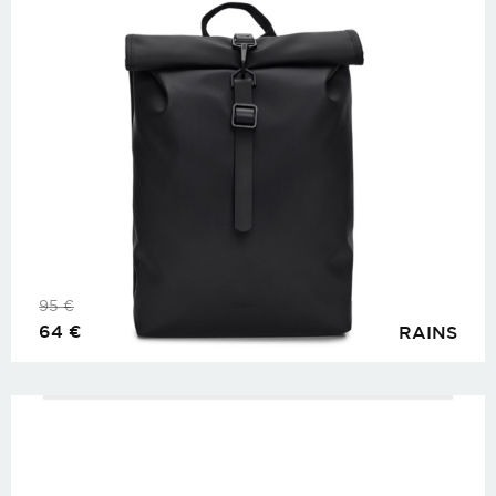
95
€
64
€
RAINS