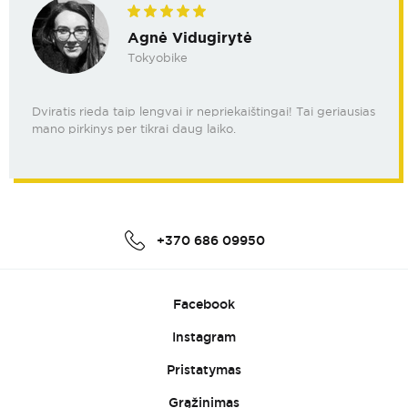
Agnė Vidugirytė
Tokyobike
Dviratis rieda taip lengvai ir nepriekaištingai! Tai geriausias
mano pirkinys per tikrai daug laiko.
+370 686 09950
Facebook
Instagram
Pristatymas
Grąžinimas