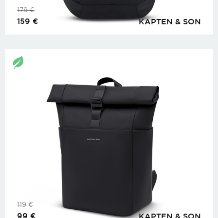
179
€
159
€
KAPTEN & SON
119
€
99
€
KAPTEN & SON