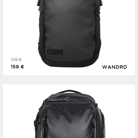
179
€
159
€
WANDRD