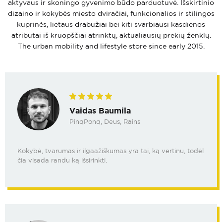
aktyvaus ir skoningo gyvenimo būdo parduotuvė. Išskirtinio
dizaino ir kokybės miesto dviračiai, funkcionalios ir stilingos
kuprinės, lietaus drabužiai bei kiti svarbiausi kasdienos
atributai iš kruopščiai atrinktų, aktualiausių prekių ženklų.
The urban mobility and lifestyle store since early 2015.
Vaidas Baumila
PinqPonq, Deus, Rains
Kokybė, tvarumas ir ilgaažiškumas yra tai, ką vertinu, todėl
čia visada randu ką išsirinkti.