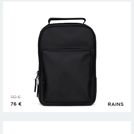
110
€
76
€
RAINS