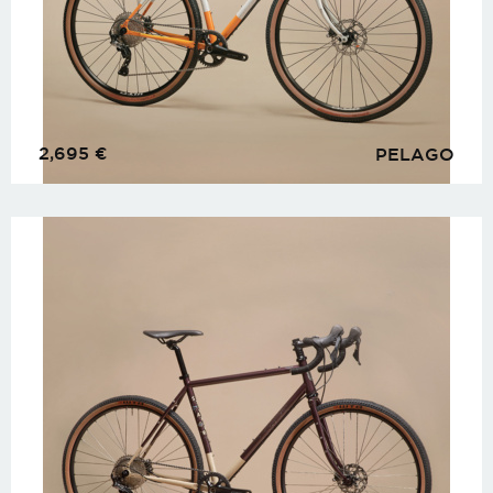
2,695
€
PELAGO