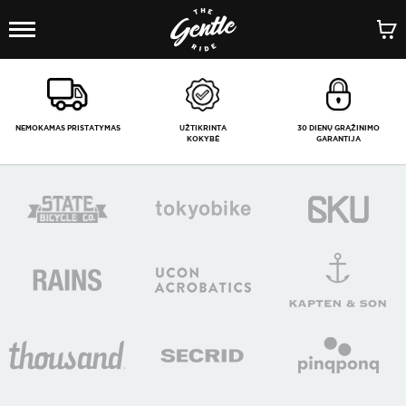
1
/
-
NEMOKAMAS PRISTATYMAS
UŽTIKRINTA
30 DIENŲ GRĄŽINIMO
KOKYBĖ
GARANTIJA