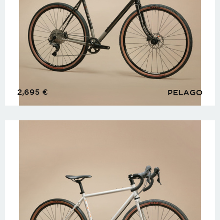
2,695
€
PELAGO