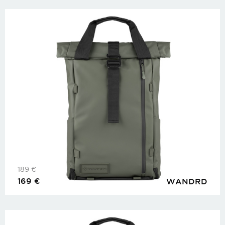
189
€
169
€
WANDRD