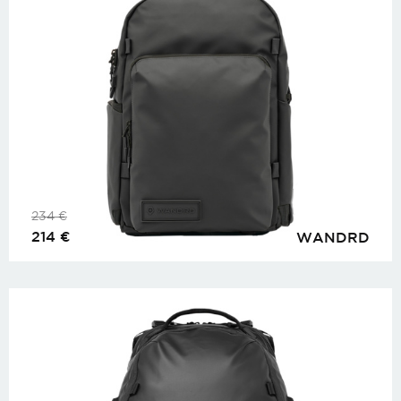
234
€
214
€
WANDRD