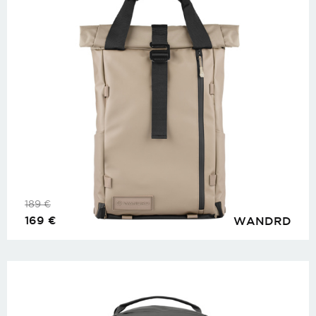
189
€
169
€
WANDRD