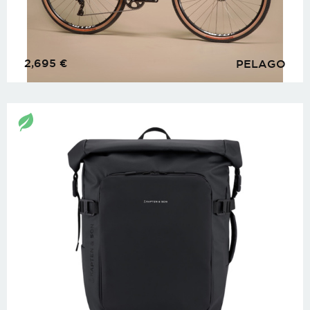
2,695
€
PELAGO