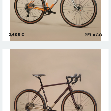
2,695
€
PELAGO