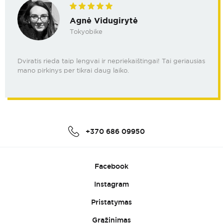
Agnė Vidugirytė
Tokyobike
Dviratis rieda taip lengvai ir nepriekaištingai! Tai geriausias
mano pirkinys per tikrai daug laiko.
+370 686 09950
Facebook
Instagram
Pristatymas
Grąžinimas