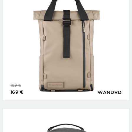
189
€
169
€
WANDRD