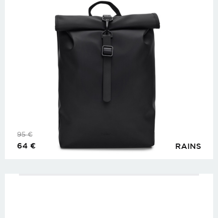
95
€
64
€
RAINS