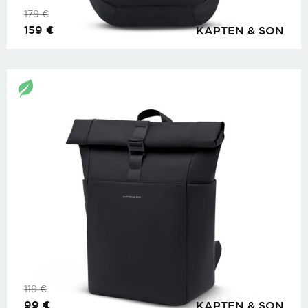
179
€
159
€
KAPTEN & SON
119
€
99
€
KAPTEN & SON