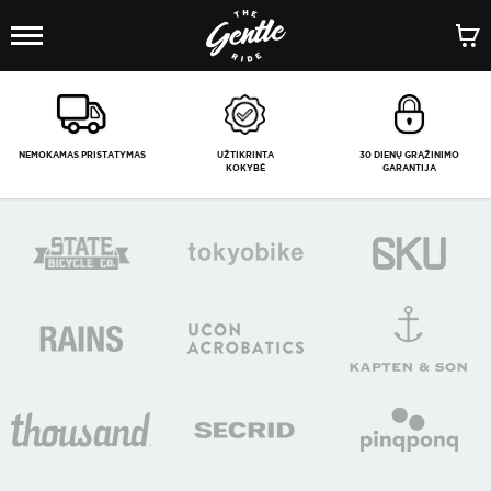
1
/
-
NEMOKAMAS PRISTATYMAS
UŽTIKRINTA
30 DIENŲ GRĄŽINIMO
KOKYBĖ
GARANTIJA