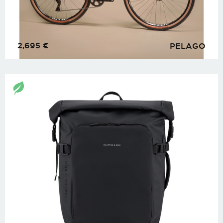
2,695
€
PELAGO