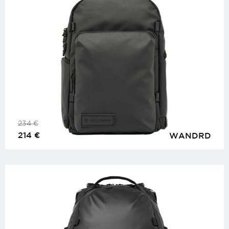
234
€
214
€
WANDRD