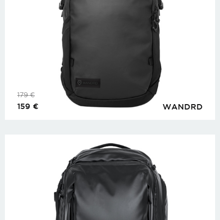
179
€
159
€
WANDRD