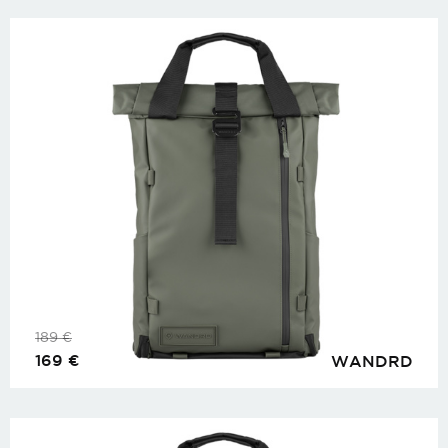
189
€
169
€
WANDRD