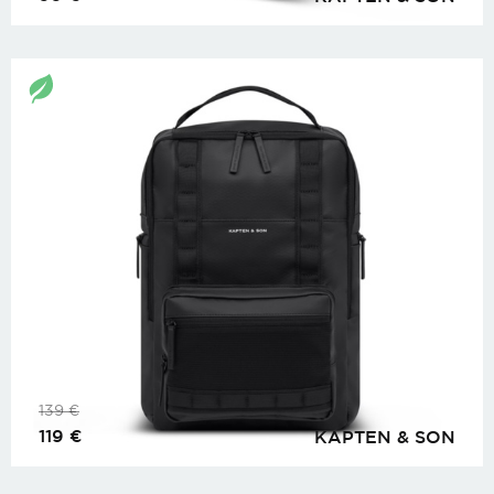
139
€
119
€
KAPTEN & SON