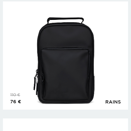
110
€
76
€
RAINS