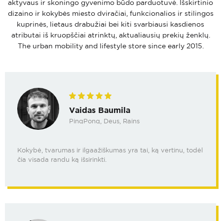
aktyvaus ir skoningo gyvenimo būdo parduotuvė. Išskirtinio
dizaino ir kokybės miesto dviračiai, funkcionalios ir stilingos
kuprinės, lietaus drabužiai bei kiti svarbiausi kasdienos
atributai iš kruopščiai atrinktų, aktualiausių prekių ženklų.
The urban mobility and lifestyle store since early 2015.
Vaidas Baumila
PinqPonq, Deus, Rains
Kokybė, tvarumas ir ilgaažiškumas yra tai, ką vertinu, todėl
čia visada randu ką išsirinkti.