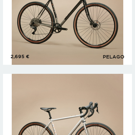
2,695
€
PELAGO