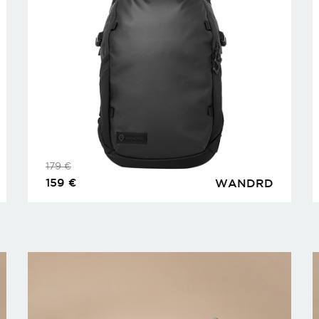
179
€
159
€
WANDRD