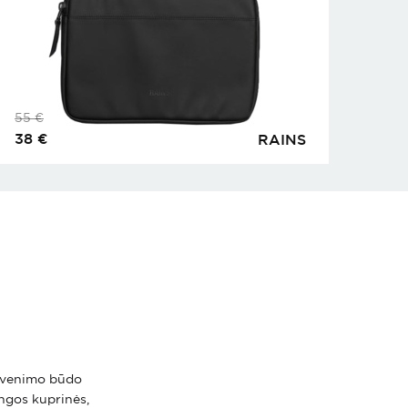
55
€
38
€
RAINS
 gyvenimo būdo
ingos kuprinės,