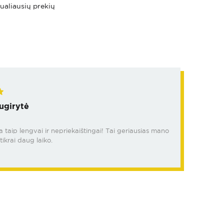
tualiausių prekių
ugirytė
da taip lengvai ir nepriekaištingai! Tai geriausias mano
tikrai daug laiko.