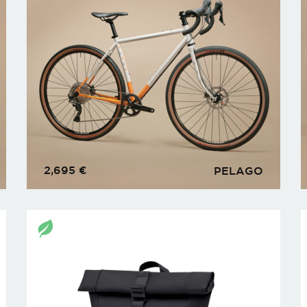
2,695
€
PELAGO