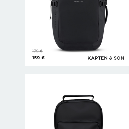
179
€
159
€
KAPTEN & SON