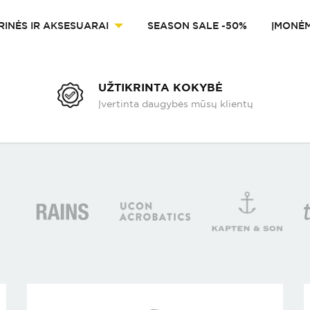
RINĖS IR AKSESUARAI
SEASON SALE -50%
ĮMONĖ
UŽTIKRINTA KOKYBĖ
Įvertinta daugybės mūsų klientų