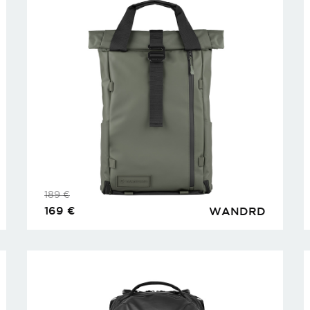
189
€
169
€
WANDRD