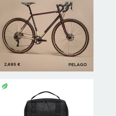
2,695
€
PELAGO