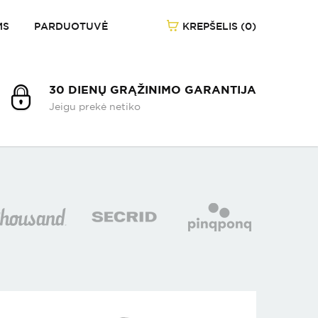
MS
PARDUOTUVĖ
KREPŠELIS (0)
1
/
-
30 DIENŲ GRĄŽINIMO GARANTIJA
Jeigu prekė netiko