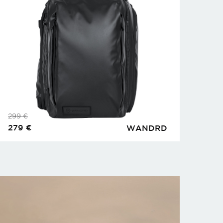
299
€
279
€
WANDRD