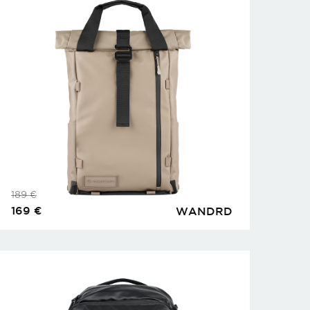
189
€
169
€
WANDRD