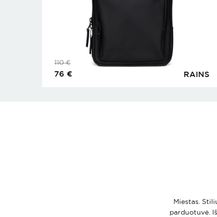
110
€
76
€
RAINS
Miestas. Stil
parduotuvė. Iš