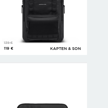
139
€
119
€
KAPTEN & SON