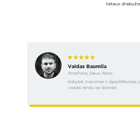
lietaus drabužia
Vaidas Baumila
PinqPonq, Deus, Rains
Kokybė, tvarumas ir ilgaažiškumas yra
visada randu ką išsirinkti.