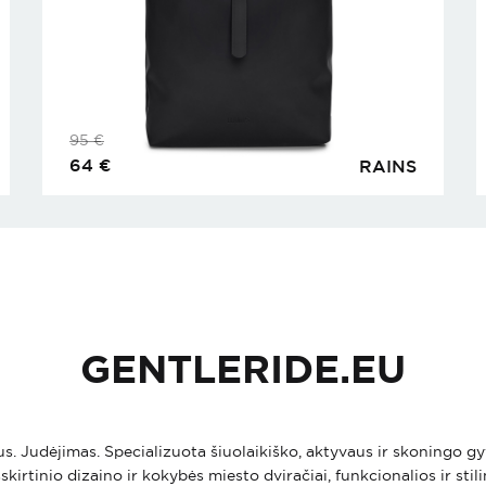
95
€
64
€
RAINS
GENTLERIDE.EU
ius. Judėjimas. Specializuota šiuolaikiško, aktyvaus ir skoningo
skirtinio dizaino ir kokybės miesto dviračiai, funkcionalios ir stil