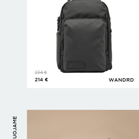
234
€
214
€
WANDRD