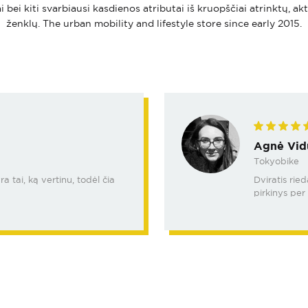
i bei kiti svarbiausi kasdienos atributai iš kruopščiai atrinktų, ak
ženklų. The urban mobility and lifestyle store since early 2015.
Agnė Vid
Tokyobike
 tai, ką vertinu, todėl čia
Dviratis rie
pirkinys per 