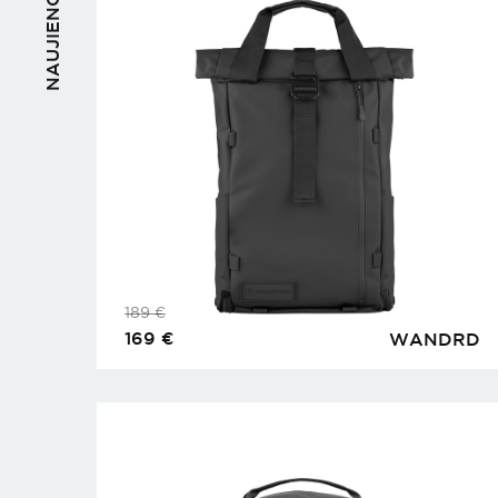
NAUJIENOS
189
€
169
€
WANDRD