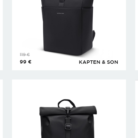
119
€
99
€
KAPTEN & SON