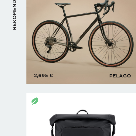
REKOMENDUOJAME
2,695
€
PELAGO