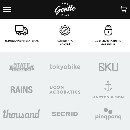
1
/
-
NEMOKAMAS PRISTATYMAS
UŽTIKRINTA
30 DIENŲ GRĄŽINIMO
KOKYBĖ
GARANTIJA