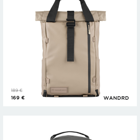
189
€
169
€
WANDRD