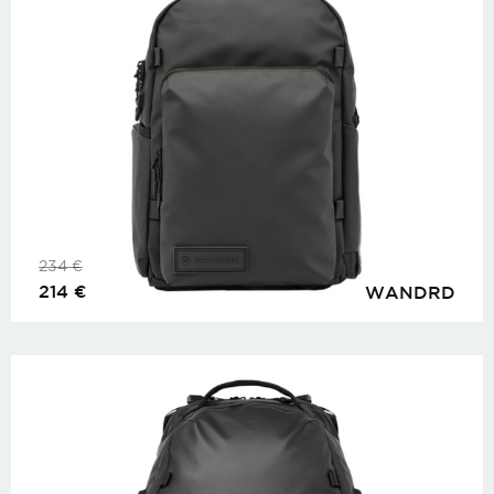
234
€
214
€
WANDRD