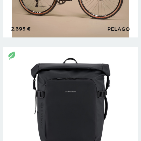
2,695
€
PELAGO