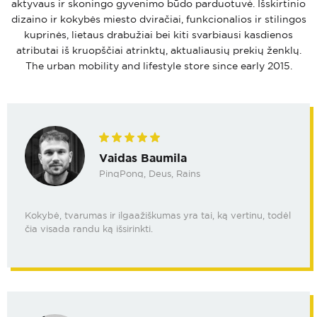
aktyvaus ir skoningo gyvenimo būdo parduotuvė. Išskirtinio
dizaino ir kokybės miesto dviračiai, funkcionalios ir stilingos
kuprinės, lietaus drabužiai bei kiti svarbiausi kasdienos
atributai iš kruopščiai atrinktų, aktualiausių prekių ženklų.
The urban mobility and lifestyle store since early 2015.
Vaidas Baumila
PinqPonq, Deus, Rains
Kokybė, tvarumas ir ilgaažiškumas yra tai, ką vertinu, todėl
čia visada randu ką išsirinkti.