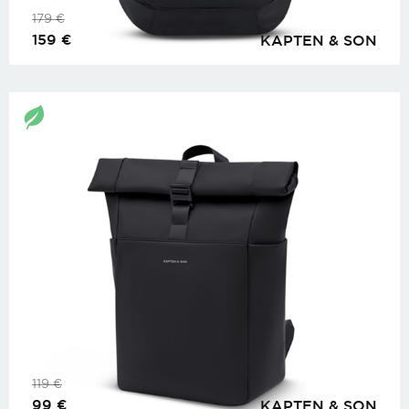
179
€
159
€
KAPTEN & SON
119
€
99
€
KAPTEN & SON