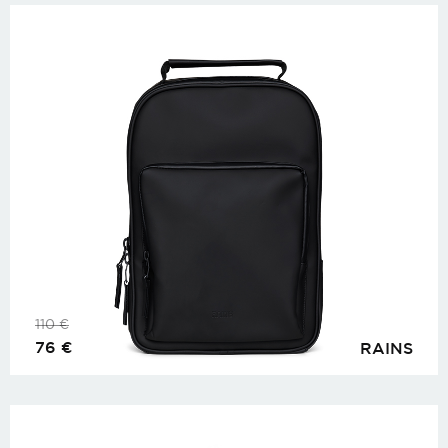
110
€
76
€
RAINS