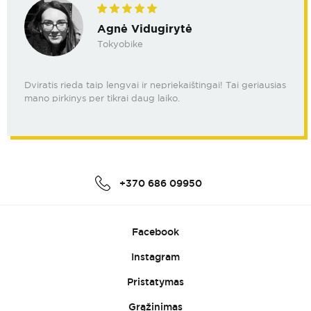
Agnė Vidugirytė
Tokyobike
Dviratis rieda taip lengvai ir nepriekaištingai! Tai geriausias
mano pirkinys per tikrai daug laiko.
+370 686 09950
Facebook
Instagram
Pristatymas
Grąžinimas