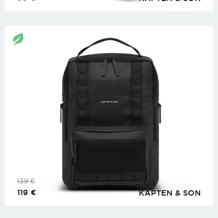
139
€
119
€
KAPTEN & SON