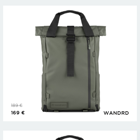
189
€
169
€
WANDRD