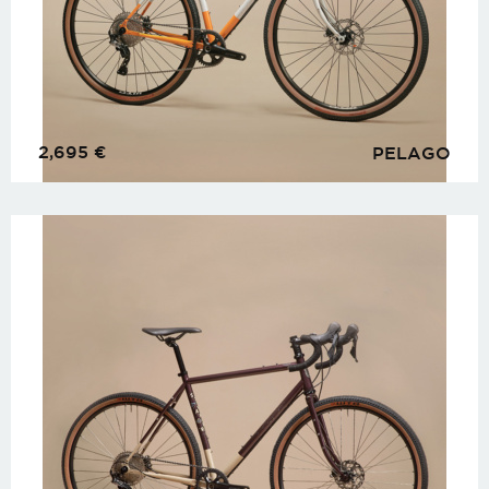
2,695
€
PELAGO