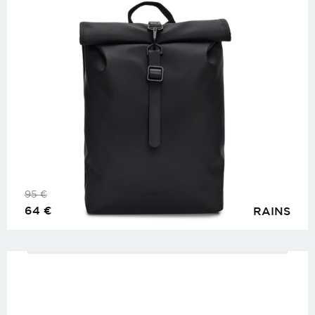
95
€
64
€
RAINS