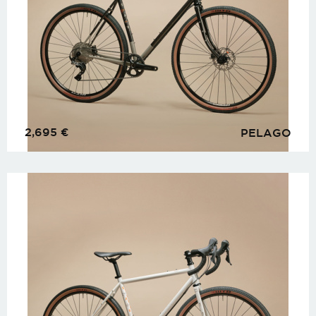
2,695
€
PELAGO