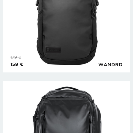
179
€
159
€
WANDRD