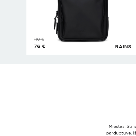
110
€
76
€
RAINS
Miestas. Stil
parduotuvė. Iš