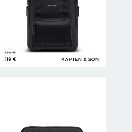
139
€
119
€
KAPTEN & SON