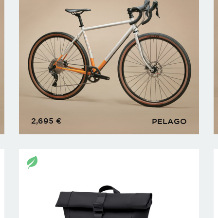
2,695
€
PELAGO