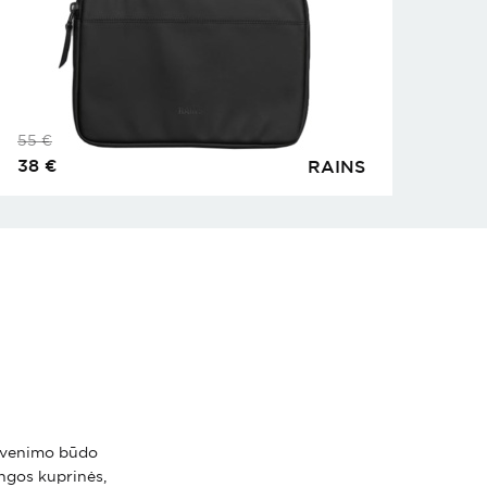
55
€
38
€
RAINS
 gyvenimo būdo
ingos kuprinės,