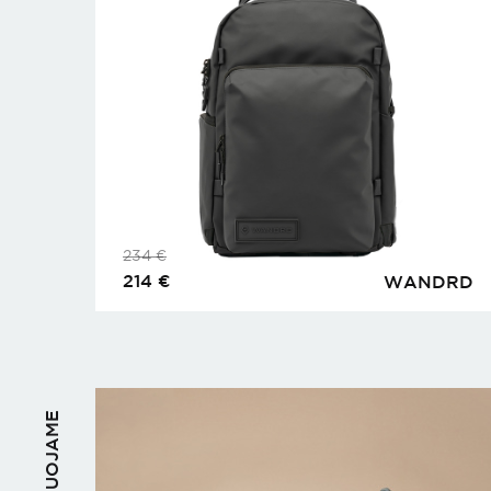
234
€
214
€
WANDRD