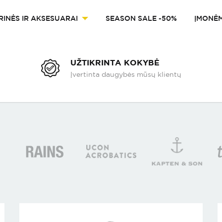
RINĖS IR AKSESUARAI
SEASON SALE -50%
ĮMONĖ
UŽTIKRINTA KOKYBĖ
Įvertinta daugybės mūsų klientų