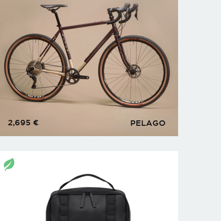
2,695
€
PELAGO