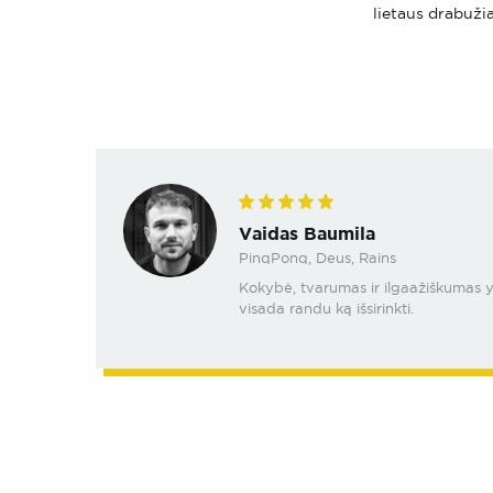
lietaus drabužia
Vaidas Baumila
PinqPonq, Deus, Rains
Kokybė, tvarumas ir ilgaažiškumas yra
visada randu ką išsirinkti.