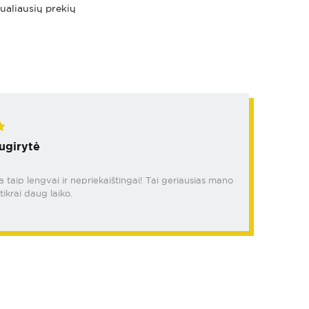
tualiausių prekių
ugirytė
da taip lengvai ir nepriekaištingai! Tai geriausias mano
tikrai daug laiko.