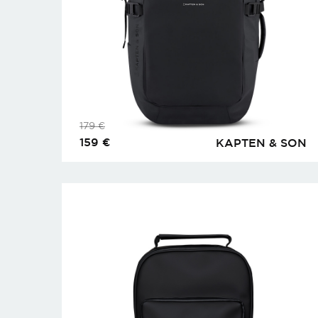
179
€
159
€
KAPTEN & SON