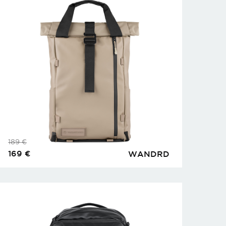
189
€
169
€
WANDRD