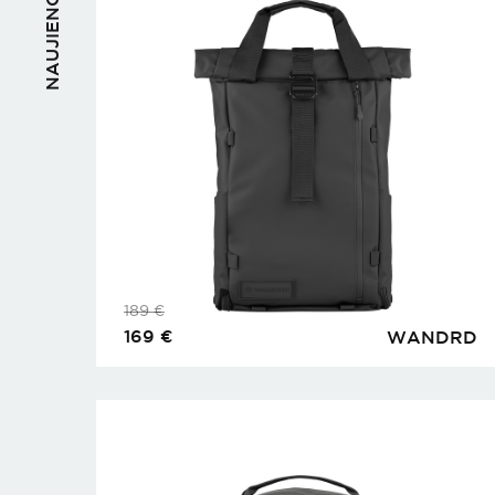
NAUJIENOS
189
€
169
€
WANDRD