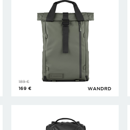
189
€
169
€
WANDRD