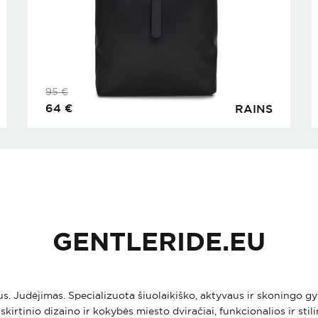
95
€
64
€
RAINS
GENTLERIDE.EU
ius. Judėjimas. Specializuota šiuolaikiško, aktyvaus ir skoningo
skirtinio dizaino ir kokybės miesto dviračiai, funkcionalios ir stil