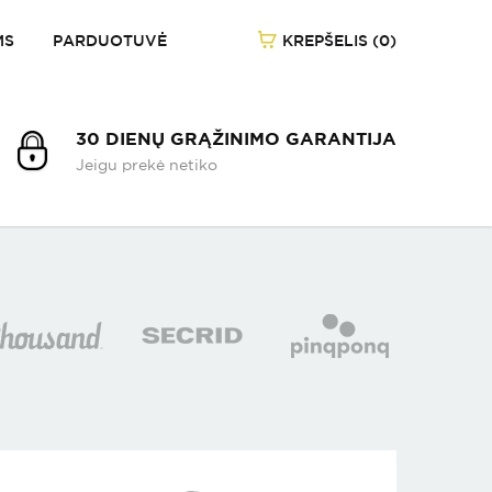
MS
PARDUOTUVĖ
KREPŠELIS (0)
1
/
-
30 DIENŲ GRĄŽINIMO GARANTIJA
Jeigu prekė netiko