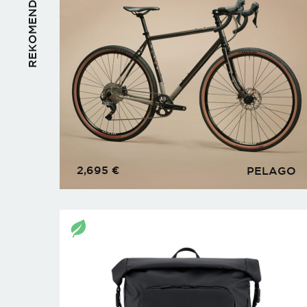
REKOMENDUOJAME
2,695
€
PELAGO