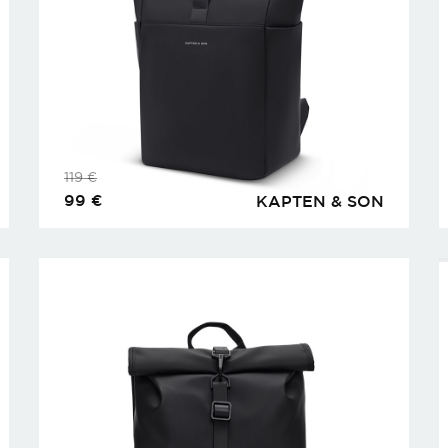
119
€
99
€
KAPTEN & SON