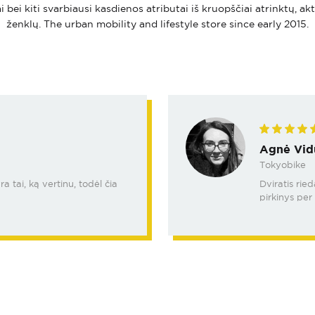
i bei kiti svarbiausi kasdienos atributai iš kruopščiai atrinktų, ak
ženklų. The urban mobility and lifestyle store since early 2015.
Agnė Vid
Tokyobike
 tai, ką vertinu, todėl čia
Dviratis rie
pirkinys per 