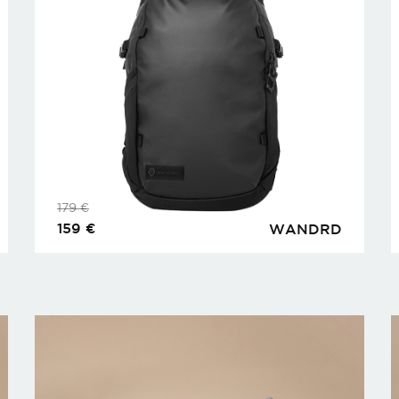
179
€
159
€
WANDRD