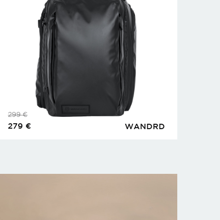
299
€
279
€
WANDRD