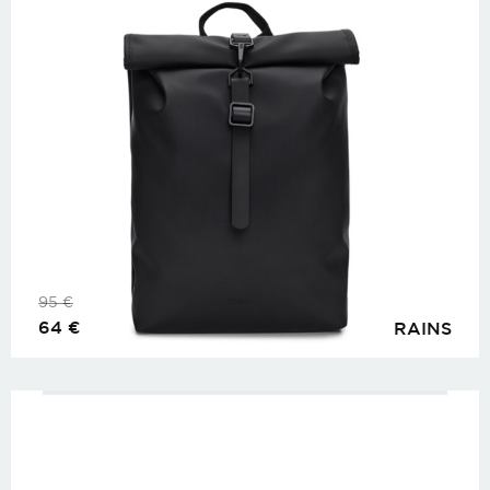
95
€
64
€
RAINS