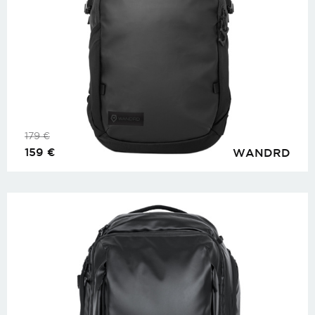
179
€
159
€
WANDRD