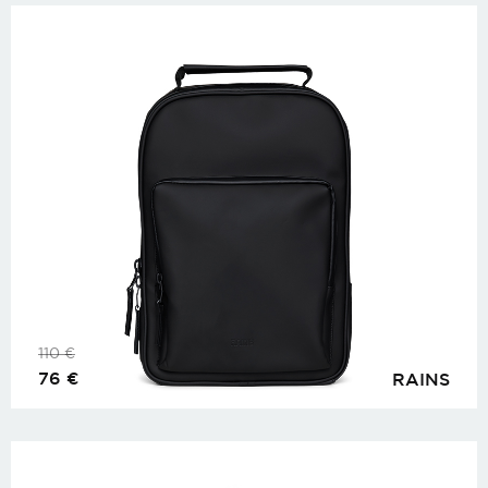
110
€
76
€
RAINS