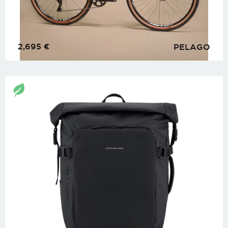
2,695
€
PELAGO