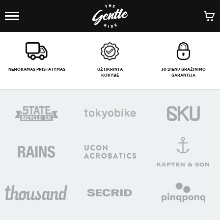
1
/
-
NEMOKAMAS PRISTATYMAS
UŽTIKRINTA
30 DIENŲ GRĄŽINIMO
KOKYBĖ
GARANTIJA