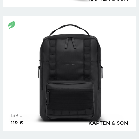
139
€
119
€
KAPTEN & SON