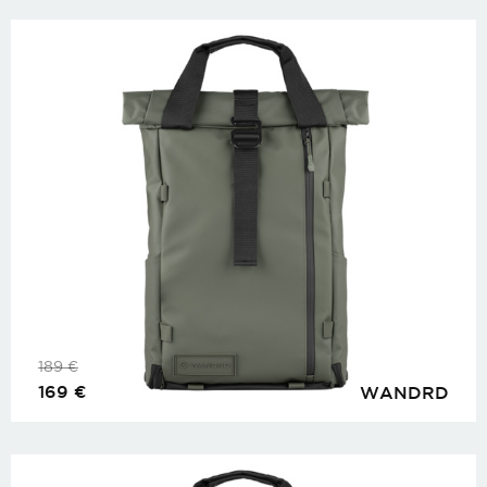
189
€
169
€
WANDRD