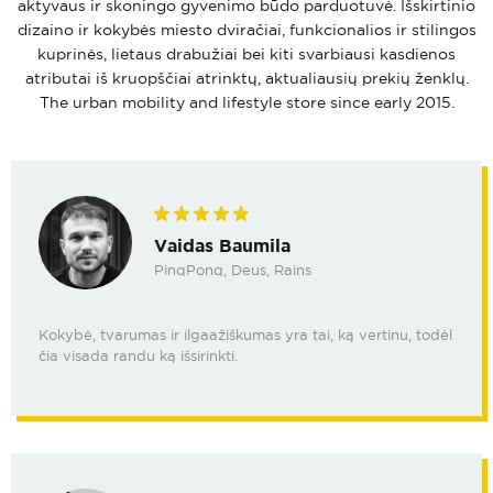
aktyvaus ir skoningo gyvenimo būdo parduotuvė. Išskirtinio
dizaino ir kokybės miesto dviračiai, funkcionalios ir stilingos
kuprinės, lietaus drabužiai bei kiti svarbiausi kasdienos
atributai iš kruopščiai atrinktų, aktualiausių prekių ženklų.
The urban mobility and lifestyle store since early 2015.
Vaidas Baumila
PinqPonq, Deus, Rains
Kokybė, tvarumas ir ilgaažiškumas yra tai, ką vertinu, todėl
čia visada randu ką išsirinkti.