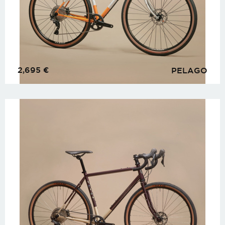
2,695
€
PELAGO