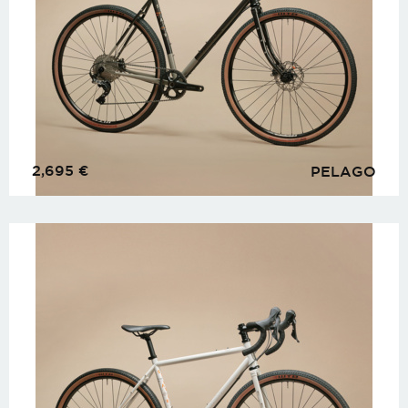
2,695
€
PELAGO