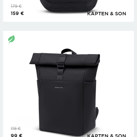
179
€
159
€
KAPTEN & SON
119
€
99
€
KAPTEN & SON