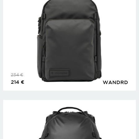
234
€
214
€
WANDRD