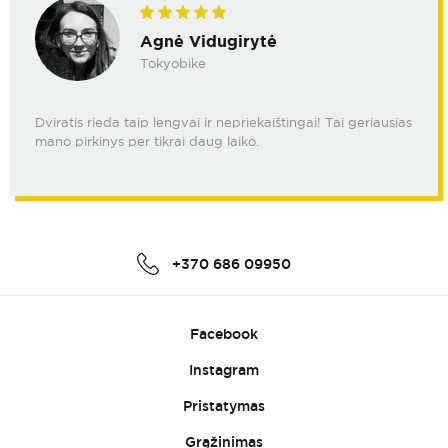
Agnė Vidugirytė
Tokyobike
Dviratis rieda taip lengvai ir nepriekaištingai! Tai geriausias
mano pirkinys per tikrai daug laiko.
+370 686 09950
Facebook
Instagram
Pristatymas
Grąžinimas