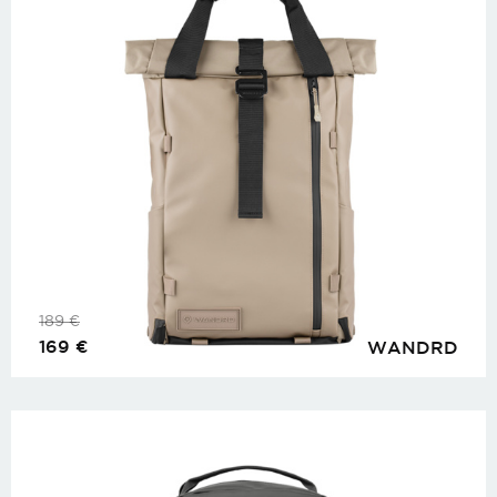
189
€
169
€
WANDRD