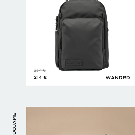
234
€
214
€
WANDRD