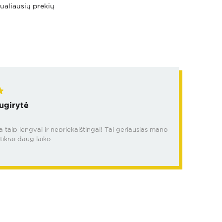
tualiausių prekių
ugirytė
da taip lengvai ir nepriekaištingai! Tai geriausias mano
tikrai daug laiko.