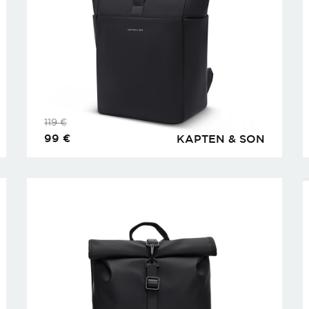
119
€
99
€
KAPTEN & SON