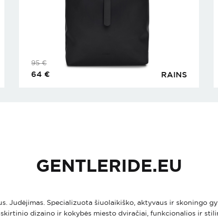
95
€
64
€
RAINS
GENTLERIDE.EU
ius. Judėjimas. Specializuota šiuolaikiško, aktyvaus ir skoningo
skirtinio dizaino ir kokybės miesto dviračiai, funkcionalios ir stil