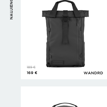
NAUJIENOS
189
€
169
€
WANDRD