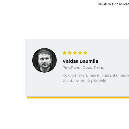
lietaus drabužia
Vaidas Baumila
PinqPonq, Deus, Rains
Kokybė, tvarumas ir ilgaažiškumas yra
visada randu ką išsirinkti.