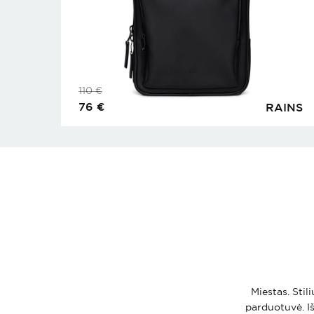
110
€
76
€
RAINS
Miestas. Stil
parduotuvė. Iš