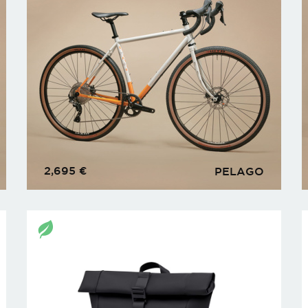
2,695
€
PELAGO