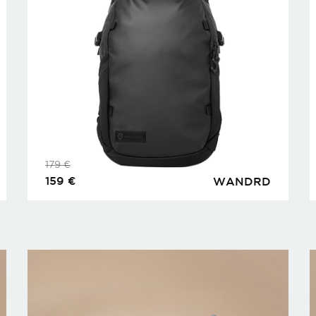
179
€
159
€
WANDRD