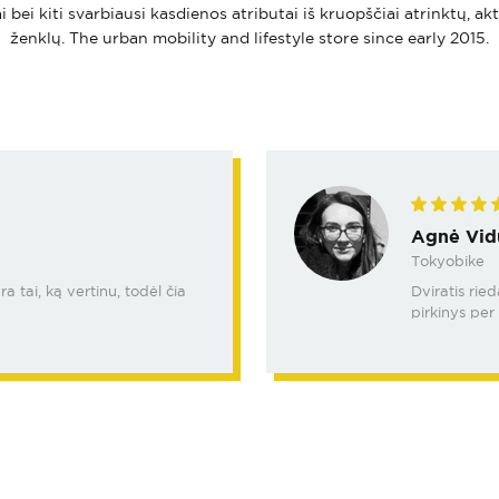
i bei kiti svarbiausi kasdienos atributai iš kruopščiai atrinktų, ak
ženklų. The urban mobility and lifestyle store since early 2015.
Agnė Vid
Tokyobike
 tai, ką vertinu, todėl čia
Dviratis rie
pirkinys per 