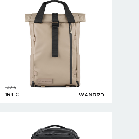
189
€
169
€
WANDRD