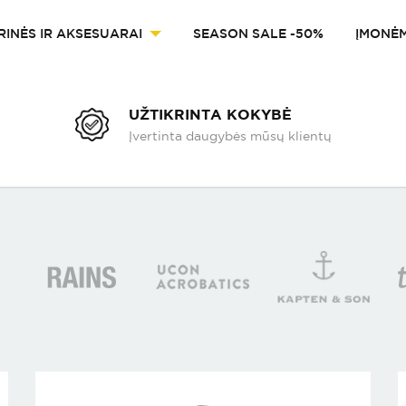
RINĖS IR AKSESUARAI
SEASON SALE -50%
ĮMONĖ
UŽTIKRINTA KOKYBĖ
Įvertinta daugybės mūsų klientų