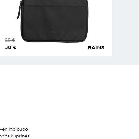
55
€
38
€
RAINS
 gyvenimo būdo
ingos kuprinės,