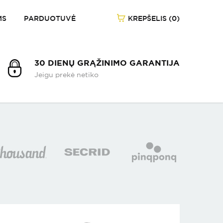
MS
PARDUOTUVĖ
KREPŠELIS (0)
1
/
-
30 DIENŲ GRĄŽINIMO GARANTIJA
Jeigu prekė netiko