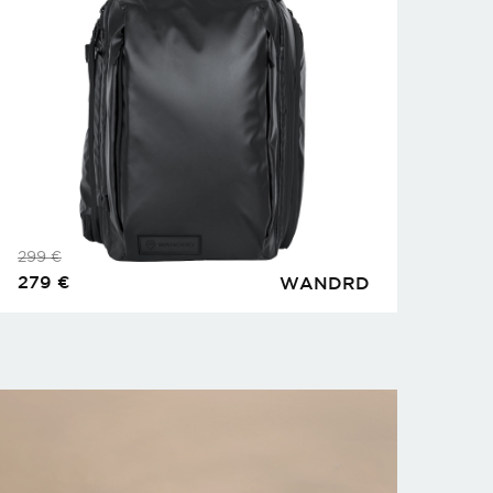
299
€
279
€
WANDRD