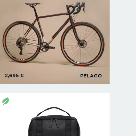
2,695
€
PELAGO