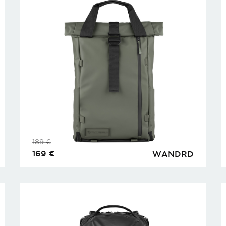
189
€
169
€
WANDRD