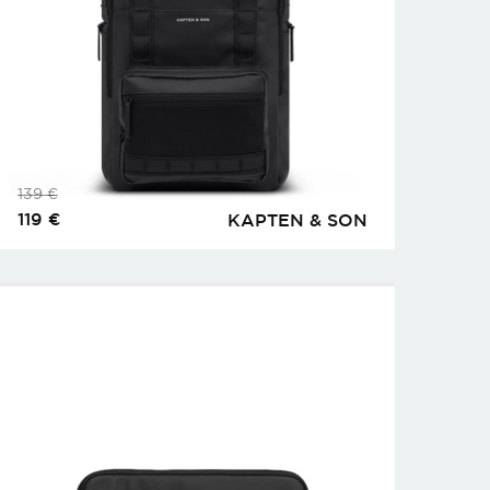
139
€
119
€
KAPTEN & SON