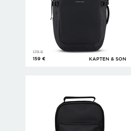
179
€
159
€
KAPTEN & SON