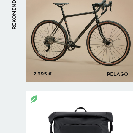
REKOMENDUOJAME
2,695
€
PELAGO