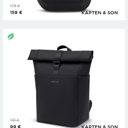
179
€
159
€
KAPTEN & SON
119
€
99
€
KAPTEN & SON