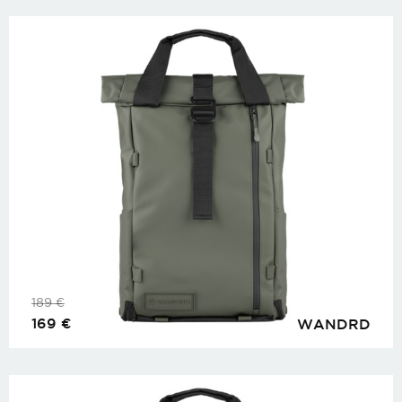
189
€
169
€
WANDRD