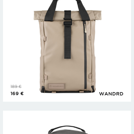
189
€
169
€
WANDRD