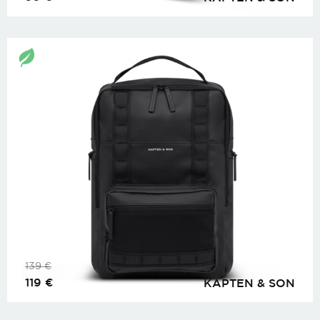
139
€
119
€
KAPTEN & SON