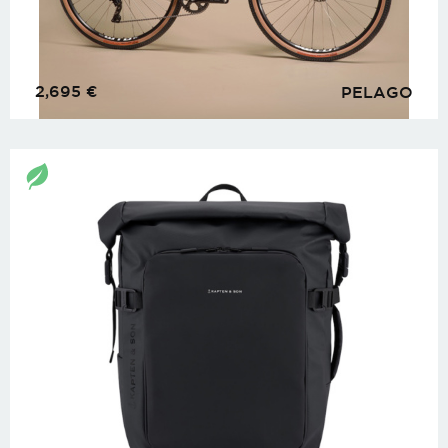
2,695
€
PELAGO