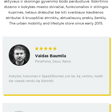
aktyvaus ir skoningo gyvenimo būdo parduotuvė. Išskirtinio
dizaino ir kokybės miesto dviračiai, funkcionalios ir stilingos
kuprinės, lietaus drabužiai bei kiti svarbiausi kasdienos
atributai iš kruopščiai atrinktų, aktualiausių prekių ženklų.
The urban mobility and lifestyle store since early 2015.
Vaidas Baumila
PinqPonq, Deus, Rains
Kokybė, tvarumas ir ilgaažiškumas yra tai, ką vertinu, todėl
čia visada randu ką išsirinkti.