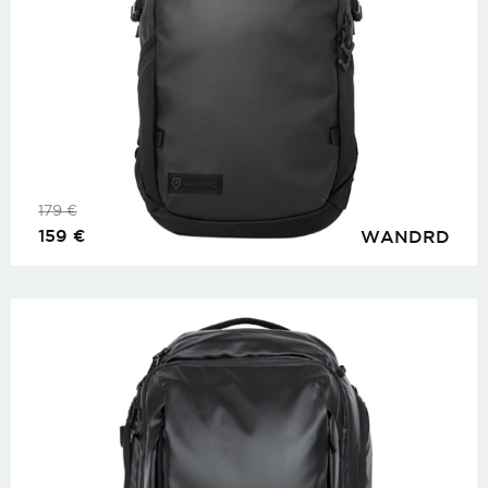
179
€
159
€
WANDRD