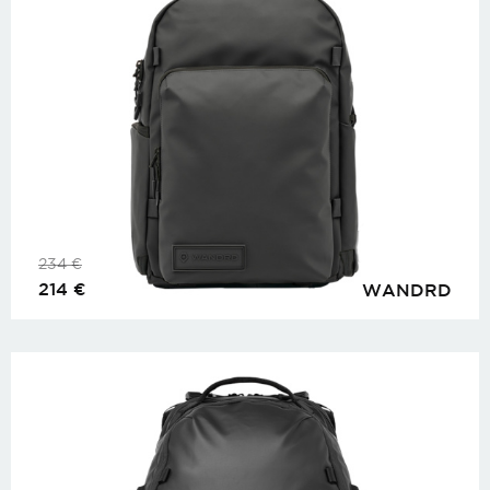
234
€
214
€
WANDRD