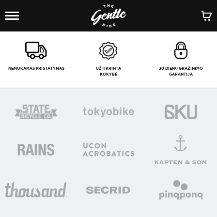
1
/
-
NEMOKAMAS PRISTATYMAS
UŽTIKRINTA
30 DIENŲ GRĄŽINIMO
KOKYBĖ
GARANTIJA