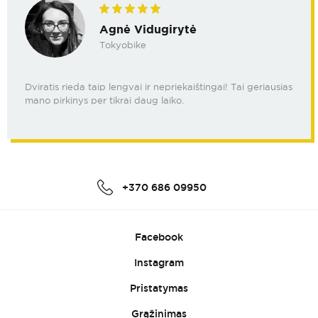
Agnė Vidugirytė
Tokyobike
Dviratis rieda taip lengvai ir nepriekaištingai! Tai geriausias
mano pirkinys per tikrai daug laiko.
+370 686 09950
Facebook
Instagram
Pristatymas
Grąžinimas