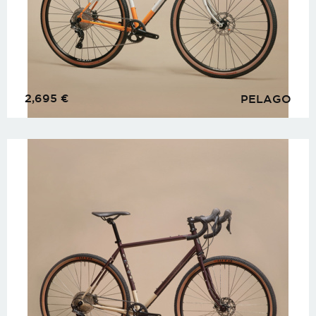
2,695
€
PELAGO