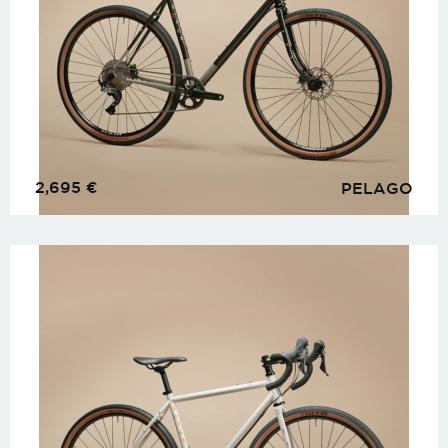
2,695
€
PELAGO