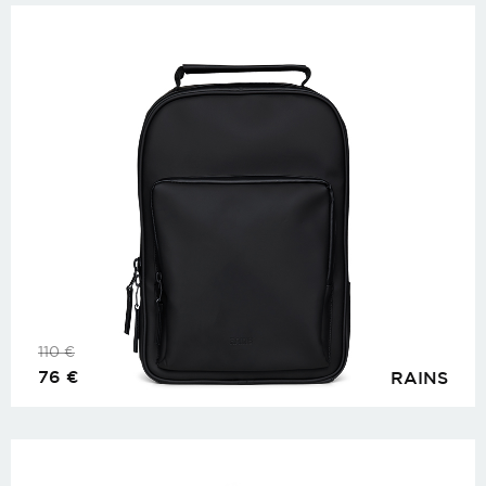
110
€
76
€
RAINS