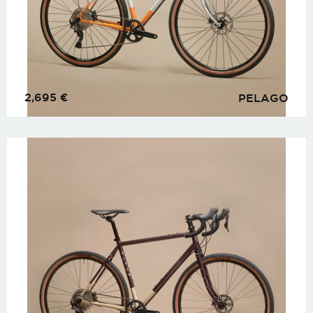
2,695
€
PELAGO