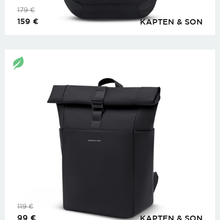
179
€
159
€
KAPTEN & SON
119
€
99
€
KAPTEN & SON