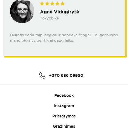
Agnė Vidugirytė
Tokyobike
Dviratis rieda taip lengvai ir nepriekaištingai! Tai geriausias
mano pirkinys per tikrai daug laiko.
+370 686 09950
Facebook
Instagram
Pristatymas
Grąžinimas