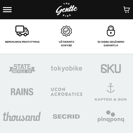
1
/
-
NEMOKAMAS PRISTATYMAS
UŽTIKRINTA
30 DIENŲ GRĄŽINIMO
KOKYBĖ
GARANTIJA