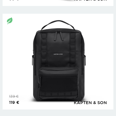
139
€
119
€
KAPTEN & SON