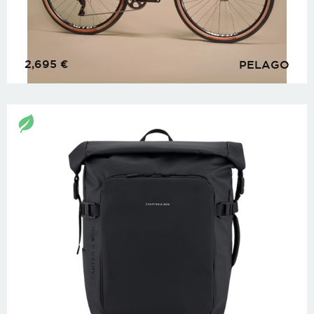
2,695
€
PELAGO