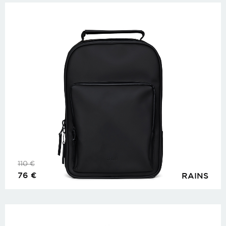
110
€
76
€
RAINS