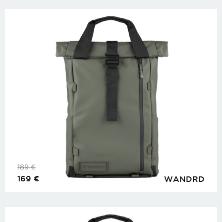
189
€
169
€
WANDRD