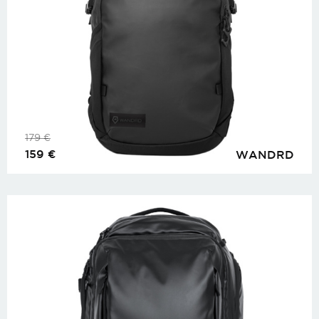
179
€
159
€
WANDRD