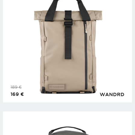
189
€
169
€
WANDRD