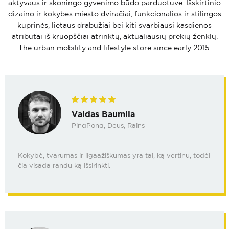
aktyvaus ir skoningo gyvenimo būdo parduotuvė. Išskirtinio
dizaino ir kokybės miesto dviračiai, funkcionalios ir stilingos
kuprinės, lietaus drabužiai bei kiti svarbiausi kasdienos
atributai iš kruopščiai atrinktų, aktualiausių prekių ženklų.
The urban mobility and lifestyle store since early 2015.
Vaidas Baumila
PinqPonq, Deus, Rains
Kokybė, tvarumas ir ilgaažiškumas yra tai, ką vertinu, todėl
čia visada randu ką išsirinkti.