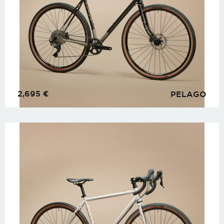
2,695
€
PELAGO