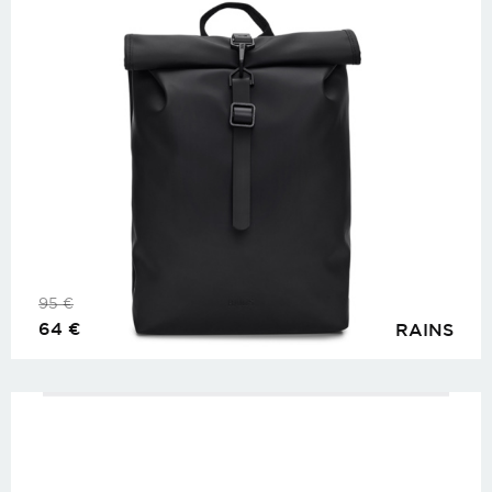
95
€
64
€
RAINS