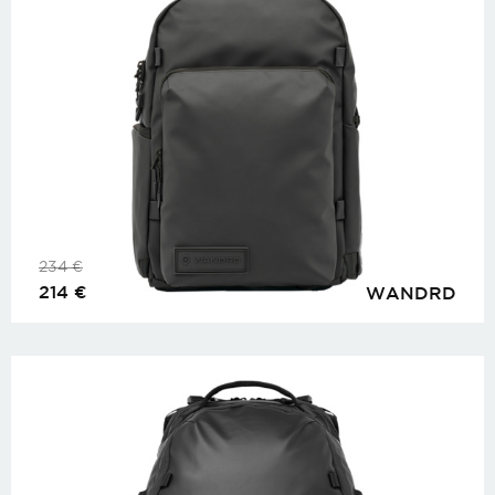
234
€
214
€
WANDRD