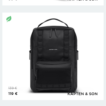
139
€
119
€
KAPTEN & SON