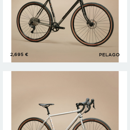
2,695
€
PELAGO