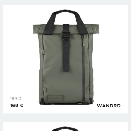
189
€
169
€
WANDRD