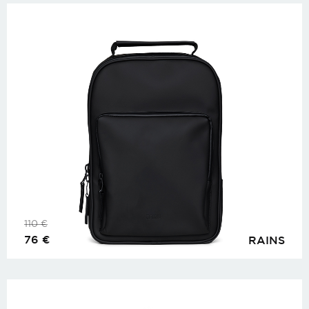
110
€
76
€
RAINS