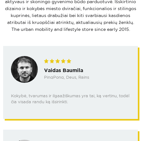
aktyvaus ir skoningo gyvenimo būdo parduotuvė. Išskirtinio
dizaino ir kokybės miesto dviračiai, funkcionalios ir stilingos
kuprinės, lietaus drabužiai bei kiti svarbiausi kasdienos
atributai iš kruopščiai atrinktų, aktualiausių prekių ženklų.
The urban mobility and lifestyle store since early 2015.
Vaidas Baumila
PinqPonq, Deus, Rains
Kokybė, tvarumas ir ilgaažiškumas yra tai, ką vertinu, todėl
čia visada randu ką išsirinkti.