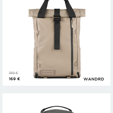
189
€
169
€
WANDRD