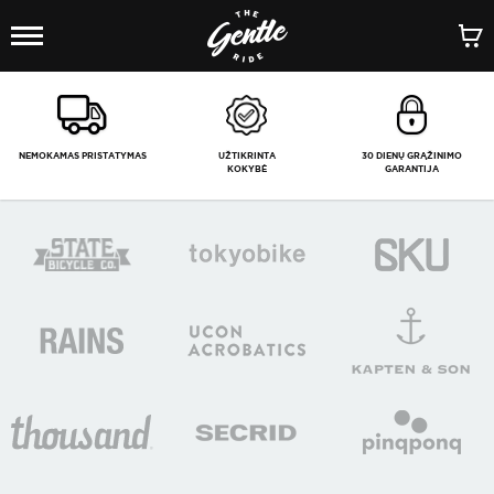
1
/
-
NEMOKAMAS PRISTATYMAS
UŽTIKRINTA
30 DIENŲ GRĄŽINIMO
KOKYBĖ
GARANTIJA