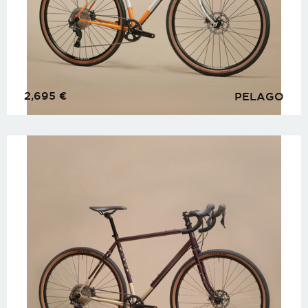
2,695
€
PELAGO