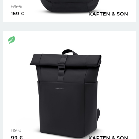
179
€
159
€
KAPTEN & SON
119
€
99
€
KAPTEN & SON