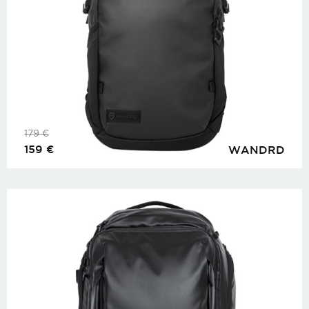
179
€
159
€
WANDRD