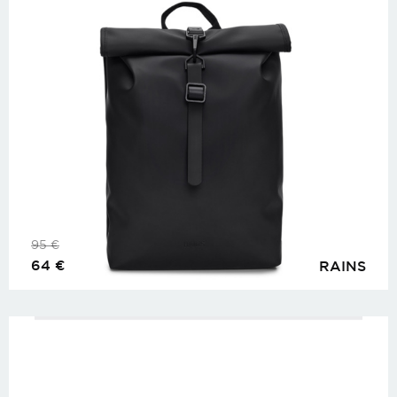
95
€
64
€
RAINS