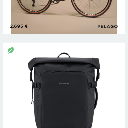
2,695
€
PELAGO