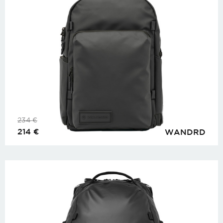
234
€
214
€
WANDRD