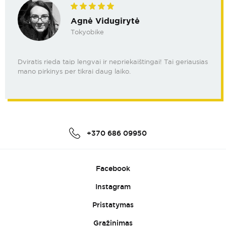
Agnė Vidugirytė
Tokyobike
Dviratis rieda taip lengvai ir nepriekaištingai! Tai geriausias
mano pirkinys per tikrai daug laiko.
+370 686 09950
Facebook
Instagram
Pristatymas
Grąžinimas