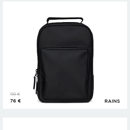
110
€
76
€
RAINS