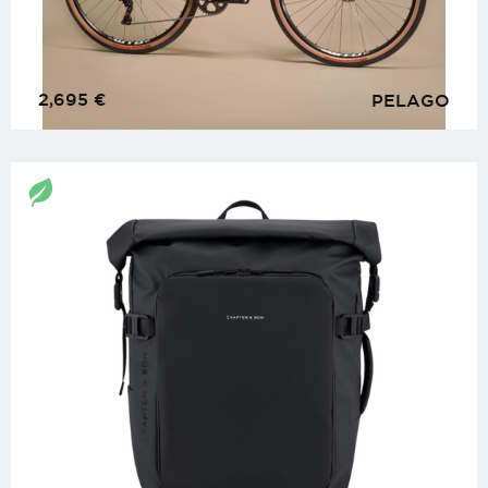
2,695
€
PELAGO