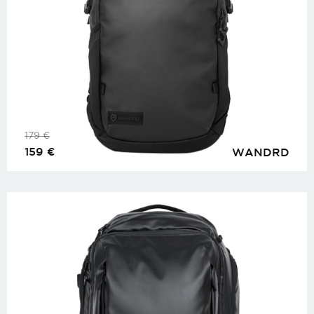
179
€
159
€
WANDRD