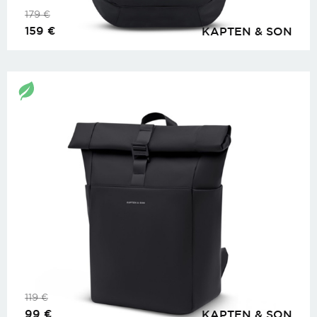
179
€
159
€
KAPTEN & SON
119
€
99
€
KAPTEN & SON