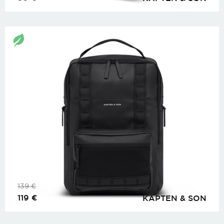
139
€
119
€
KAPTEN & SON