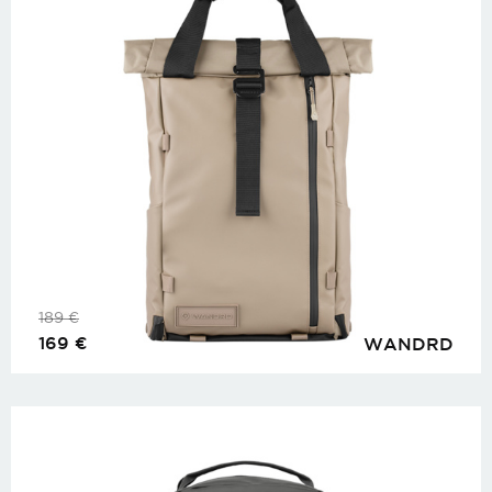
189
€
169
€
WANDRD