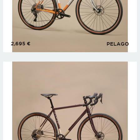
2,695
€
PELAGO