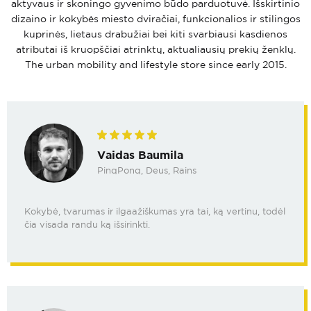
aktyvaus ir skoningo gyvenimo būdo parduotuvė. Išskirtinio
dizaino ir kokybės miesto dviračiai, funkcionalios ir stilingos
kuprinės, lietaus drabužiai bei kiti svarbiausi kasdienos
atributai iš kruopščiai atrinktų, aktualiausių prekių ženklų.
The urban mobility and lifestyle store since early 2015.
Vaidas Baumila
PinqPonq, Deus, Rains
Kokybė, tvarumas ir ilgaažiškumas yra tai, ką vertinu, todėl
čia visada randu ką išsirinkti.