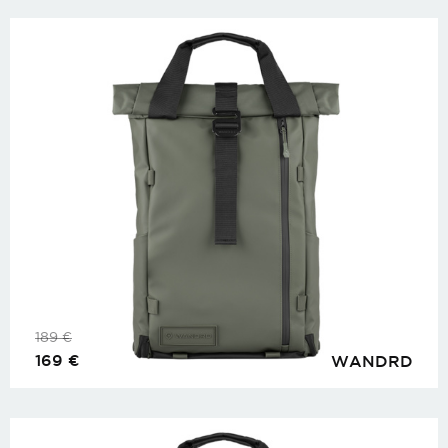
189
€
169
€
WANDRD