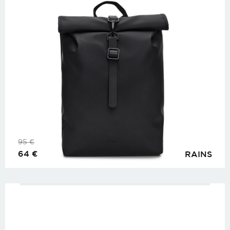
95
€
64
€
RAINS