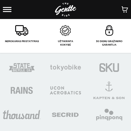
1
/
-
NEMOKAMAS PRISTATYMAS
UŽTIKRINTA
30 DIENŲ GRĄŽINIMO
KOKYBĖ
GARANTIJA