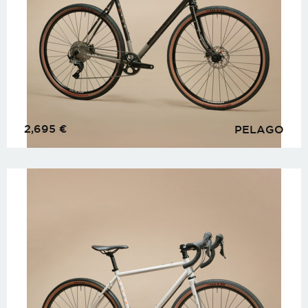
2,695
€
PELAGO