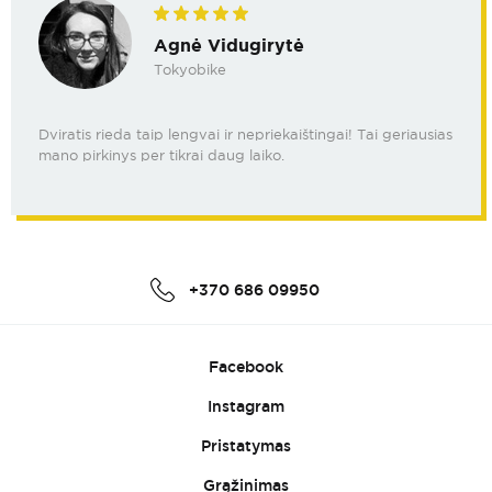
Agnė Vidugirytė
Tokyobike
Dviratis rieda taip lengvai ir nepriekaištingai! Tai geriausias
mano pirkinys per tikrai daug laiko.
+370 686 09950
Facebook
Instagram
Pristatymas
Grąžinimas