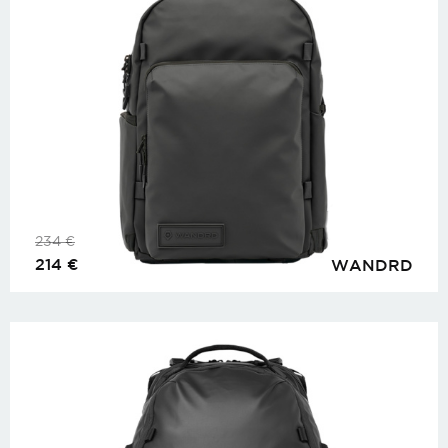
234
€
214
€
WANDRD