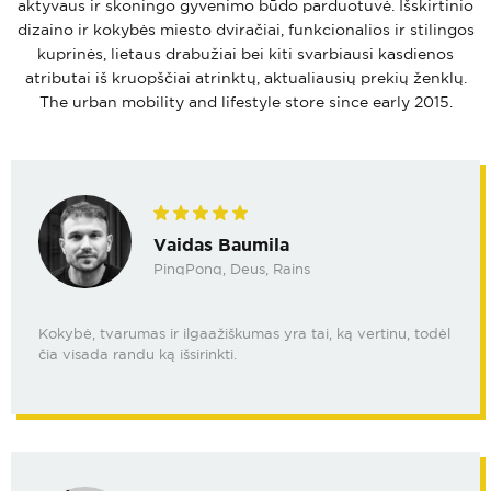
aktyvaus ir skoningo gyvenimo būdo parduotuvė. Išskirtinio
dizaino ir kokybės miesto dviračiai, funkcionalios ir stilingos
kuprinės, lietaus drabužiai bei kiti svarbiausi kasdienos
atributai iš kruopščiai atrinktų, aktualiausių prekių ženklų.
The urban mobility and lifestyle store since early 2015.
Vaidas Baumila
PinqPonq, Deus, Rains
Kokybė, tvarumas ir ilgaažiškumas yra tai, ką vertinu, todėl
čia visada randu ką išsirinkti.