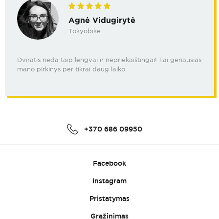
Agnė Vidugirytė
Tokyobike
Dviratis rieda taip lengvai ir nepriekaištingai! Tai geriausias
mano pirkinys per tikrai daug laiko.
+370 686 09950
Facebook
Instagram
Pristatymas
Grąžinimas