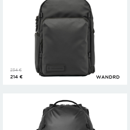
234
€
214
€
WANDRD