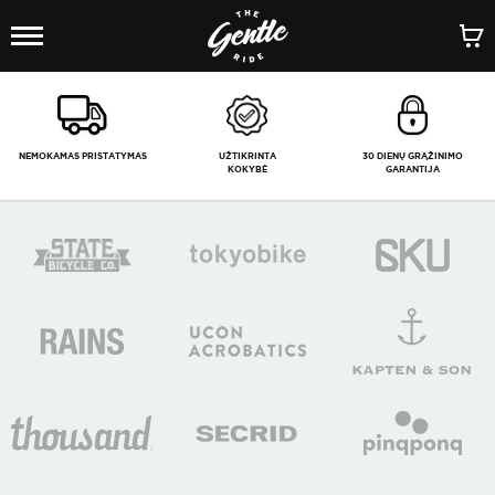
1
/
-
NEMOKAMAS PRISTATYMAS
UŽTIKRINTA
30 DIENŲ GRĄŽINIMO
KOKYBĖ
GARANTIJA