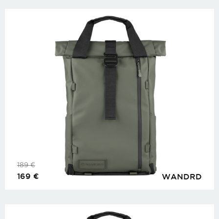
189
€
169
€
WANDRD