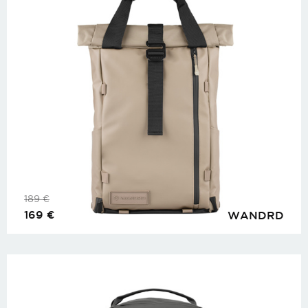
189
€
169
€
WANDRD