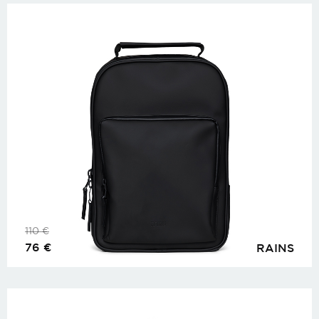
110
€
76
€
RAINS