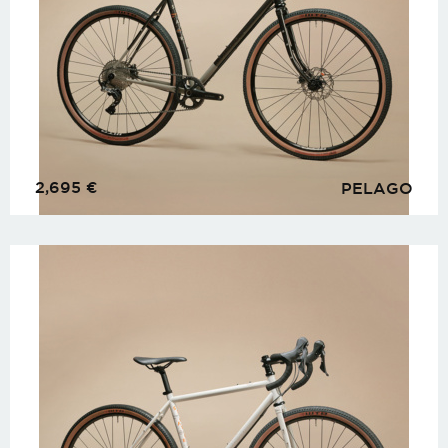
2,695
€
PELAGO