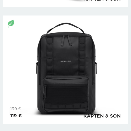
139
€
119
€
KAPTEN & SON