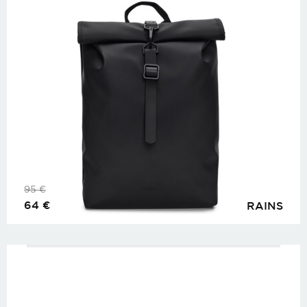
95
€
64
€
RAINS