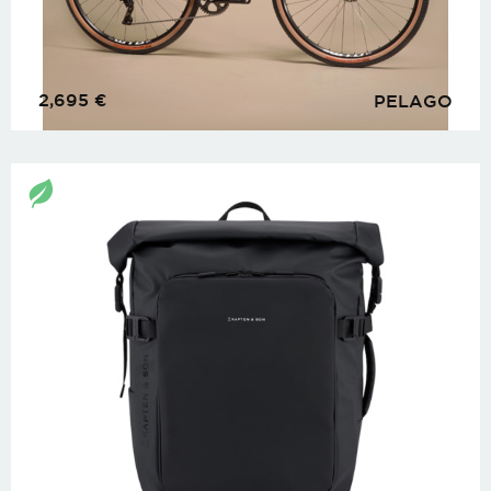
2,695
€
PELAGO