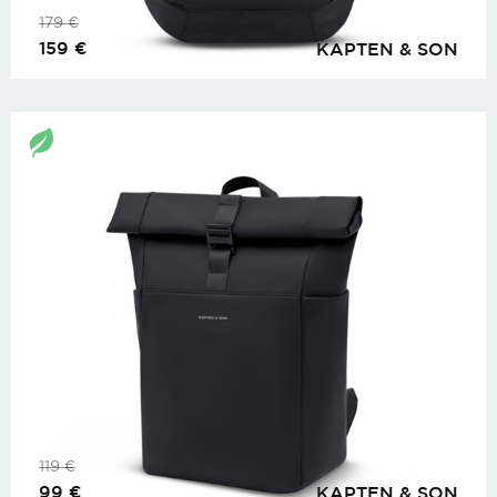
179
€
159
€
KAPTEN & SON
119
€
99
€
KAPTEN & SON