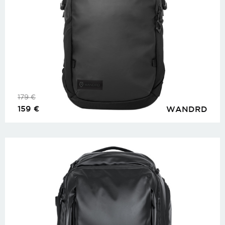
179
€
159
€
WANDRD