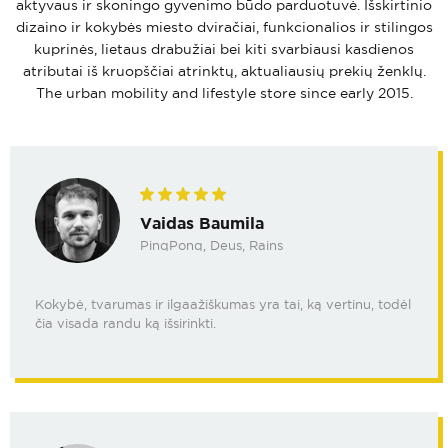
aktyvaus ir skoningo gyvenimo būdo parduotuvė. Išskirtinio
dizaino ir kokybės miesto dviračiai, funkcionalios ir stilingos
kuprinės, lietaus drabužiai bei kiti svarbiausi kasdienos
atributai iš kruopščiai atrinktų, aktualiausių prekių ženklų.
The urban mobility and lifestyle store since early 2015.
Vaidas Baumila
PinqPonq, Deus, Rains
Kokybė, tvarumas ir ilgaažiškumas yra tai, ką vertinu, todėl
čia visada randu ką išsirinkti.