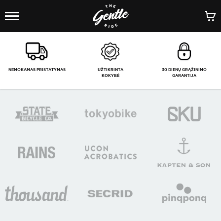
1
/
-
NEMOKAMAS PRISTATYMAS
UŽTIKRINTA
30 DIENŲ GRĄŽINIMO
KOKYBĖ
GARANTIJA