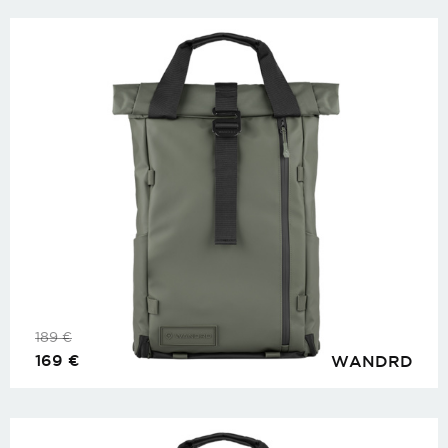
189
€
169
€
WANDRD