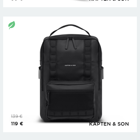
139
€
119
€
KAPTEN & SON