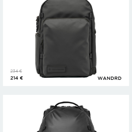
234
€
214
€
WANDRD