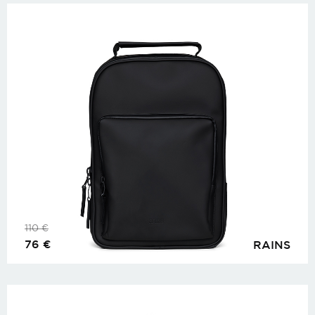
110
€
76
€
RAINS