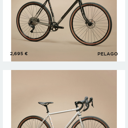
2,695
€
PELAGO