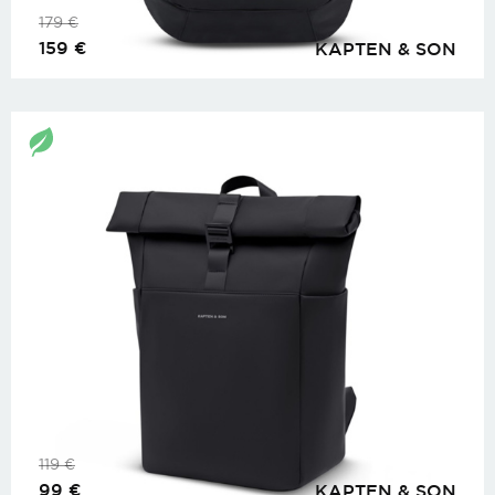
179
€
159
€
KAPTEN & SON
119
€
99
€
KAPTEN & SON