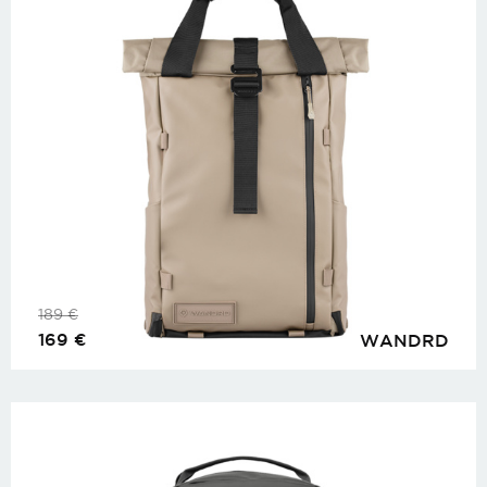
189
€
169
€
WANDRD