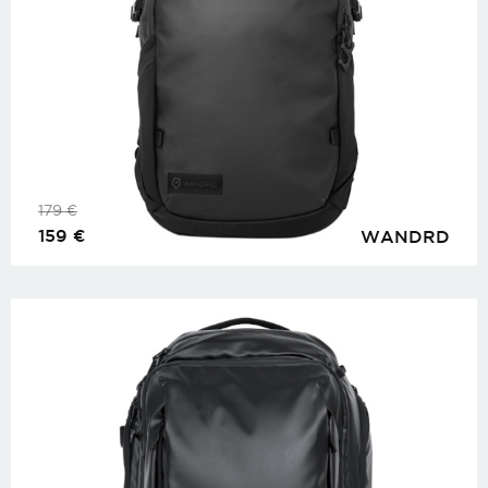
179
€
159
€
WANDRD