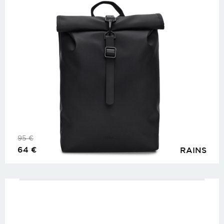
95
€
64
€
RAINS