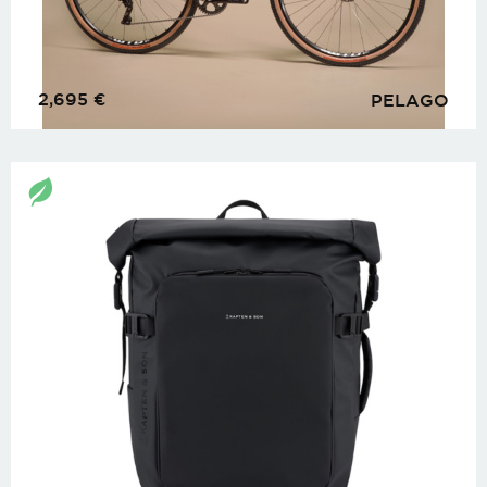
2,695
€
PELAGO