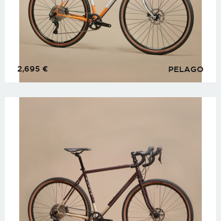
2,695
€
PELAGO