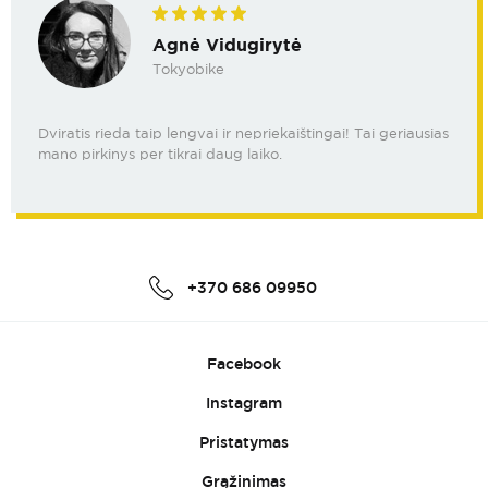
Agnė Vidugirytė
Tokyobike
Dviratis rieda taip lengvai ir nepriekaištingai! Tai geriausias
mano pirkinys per tikrai daug laiko.
+370 686 09950
Facebook
Instagram
Pristatymas
Grąžinimas