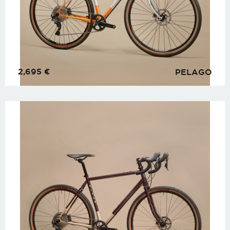
2,695
€
PELAGO