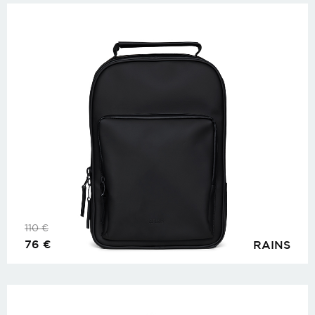
110
€
76
€
RAINS