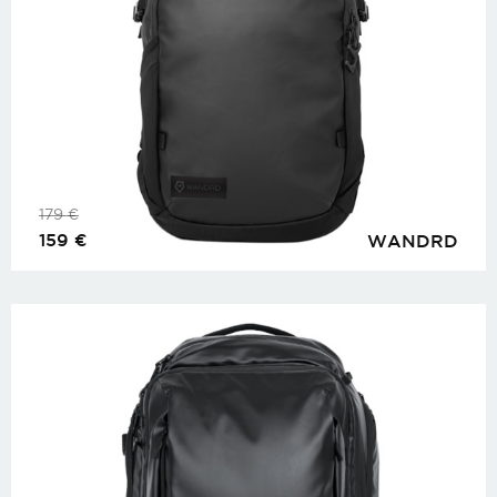
179
€
159
€
WANDRD