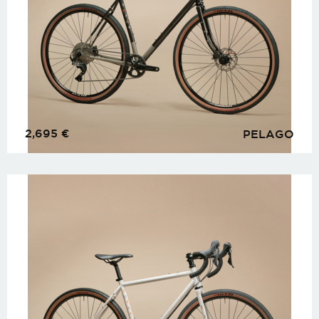
2,695
€
PELAGO