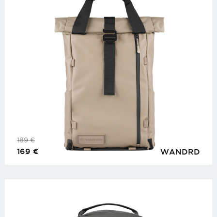
189
€
169
€
WANDRD