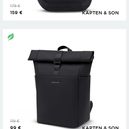
179
€
159
€
KAPTEN & SON
119
€
99
€
KAPTEN & SON