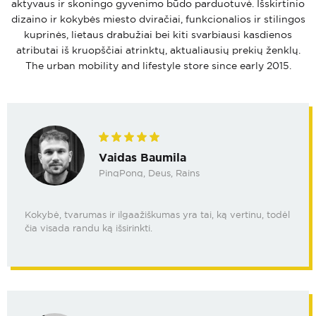
aktyvaus ir skoningo gyvenimo būdo parduotuvė. Išskirtinio
dizaino ir kokybės miesto dviračiai, funkcionalios ir stilingos
kuprinės, lietaus drabužiai bei kiti svarbiausi kasdienos
atributai iš kruopščiai atrinktų, aktualiausių prekių ženklų.
The urban mobility and lifestyle store since early 2015.
Vaidas Baumila
PinqPonq, Deus, Rains
Kokybė, tvarumas ir ilgaažiškumas yra tai, ką vertinu, todėl
čia visada randu ką išsirinkti.