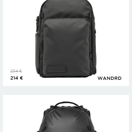
234
€
214
€
WANDRD