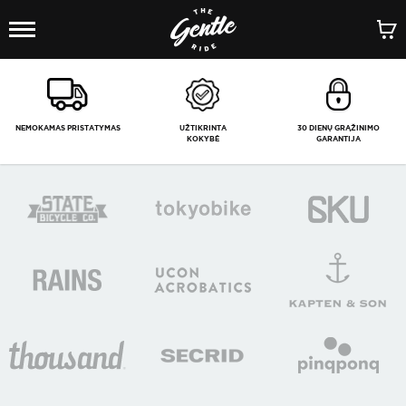
1
/
-
NEMOKAMAS PRISTATYMAS
UŽTIKRINTA
30 DIENŲ GRĄŽINIMO
KOKYBĖ
GARANTIJA