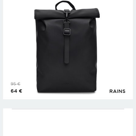
95
€
64
€
RAINS