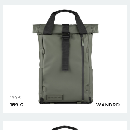
189
€
169
€
WANDRD