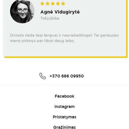
Agnė Vidugirytė
Tokyobike
Dviratis rieda taip lengvai ir nepriekaištingai! Tai geriausias
mano pirkinys per tikrai daug laiko.
+370 686 09950
Facebook
Instagram
Pristatymas
Grąžinimas