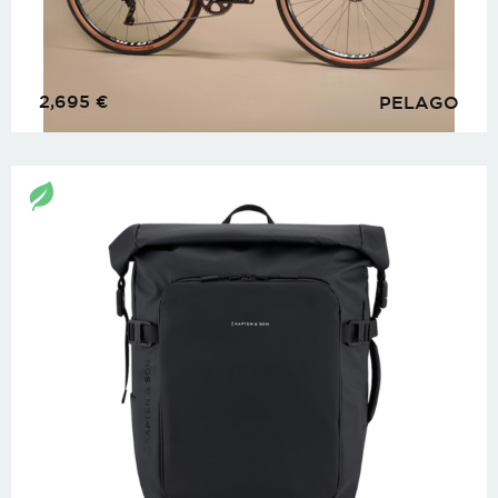
2,695
€
PELAGO