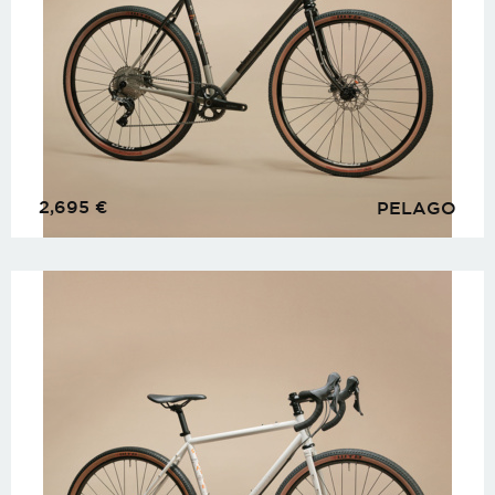
2,695
€
PELAGO