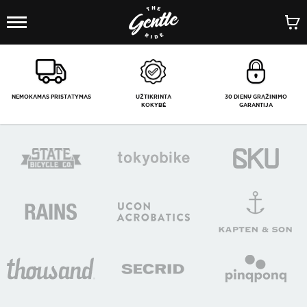
1
/
-
NEMOKAMAS PRISTATYMAS
UŽTIKRINTA
30 DIENŲ GRĄŽINIMO
KOKYBĖ
GARANTIJA