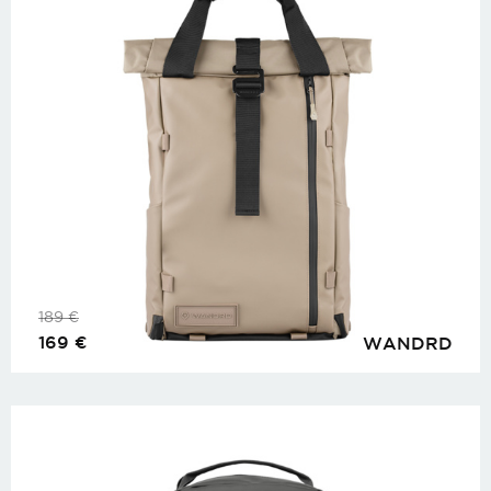
189
€
169
€
WANDRD