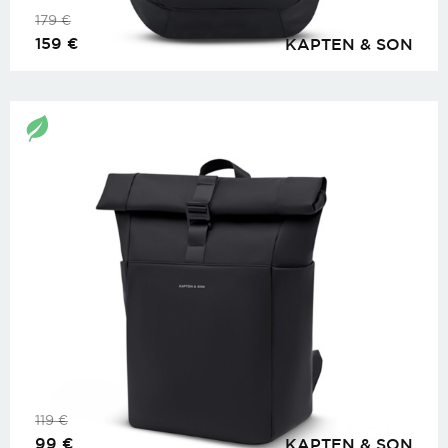
179
€
159
€
KAPTEN & SON
119
€
99
€
KAPTEN & SON