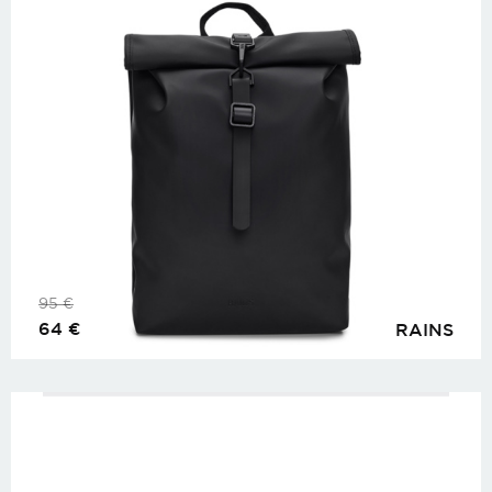
95
€
64
€
RAINS