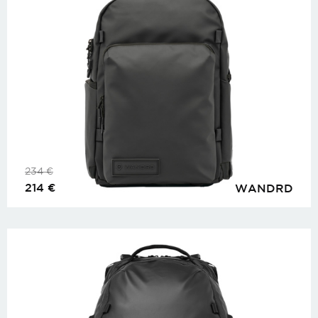
234
€
214
€
WANDRD