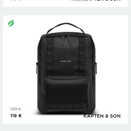
139
€
119
€
KAPTEN & SON