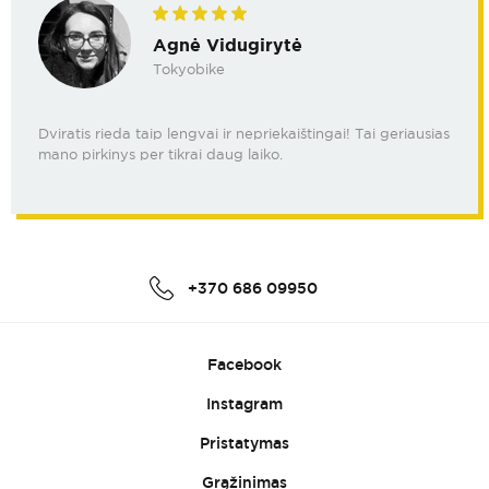
Agnė Vidugirytė
Tokyobike
Dviratis rieda taip lengvai ir nepriekaištingai! Tai geriausias
mano pirkinys per tikrai daug laiko.
+370 686 09950
Facebook
Instagram
Pristatymas
Grąžinimas