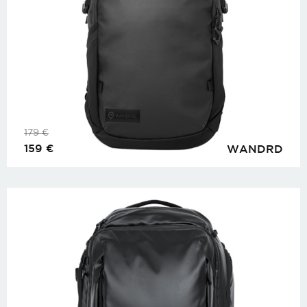
179
€
159
€
WANDRD