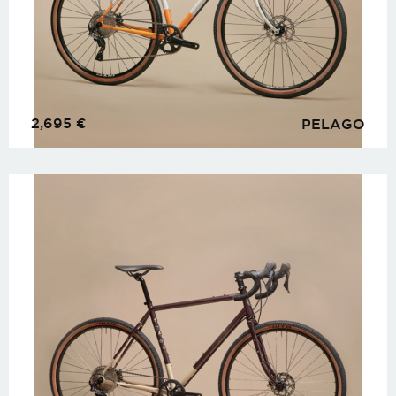
2,695
€
PELAGO