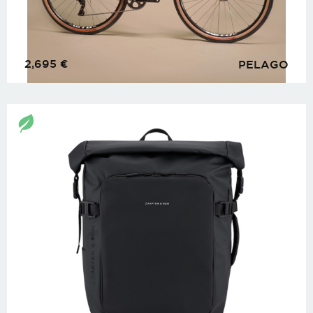
2,695
€
PELAGO