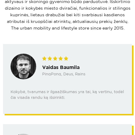
aktyvaus ir skoningo gyvenimo būdo parduotuvė. Išskirtinio
dizaino ir kokybės miesto dviračiai, funkcionalios ir stilingos
kuprinės, lietaus drabužiai bei kiti svarbiausi kasdienos
atributai iš kruopščiai atrinktų, aktualiausių prekių ženklų.
The urban mobility and lifestyle store since early 2015.
Vaidas Baumila
PinqPonq, Deus, Rains
Kokybė, tvarumas ir ilgaažiškumas yra tai, ką vertinu, todėl
čia visada randu ką išsirinkti.