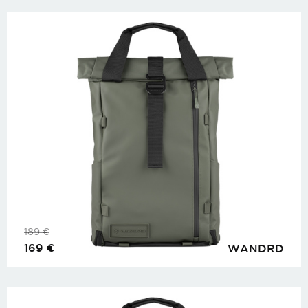
189
€
169
€
WANDRD