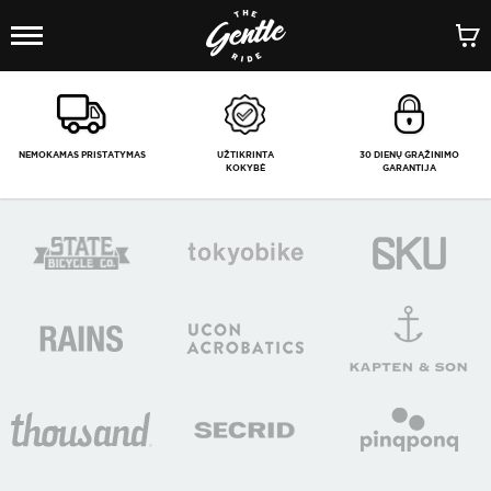
1
/
-
NEMOKAMAS PRISTATYMAS
UŽTIKRINTA
30 DIENŲ GRĄŽINIMO
KOKYBĖ
GARANTIJA