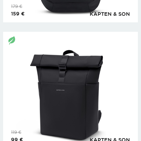
179
€
159
€
KAPTEN & SON
119
€
99
€
KAPTEN & SON