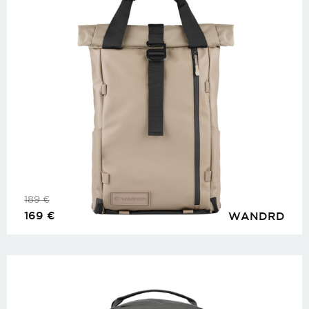
189
€
169
€
WANDRD