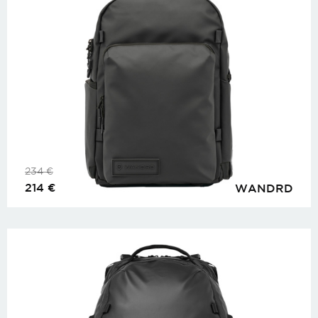
234
€
214
€
WANDRD