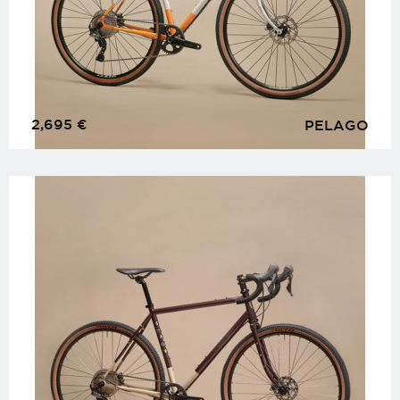
2,695
€
PELAGO