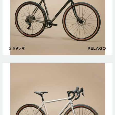
2,695
€
PELAGO