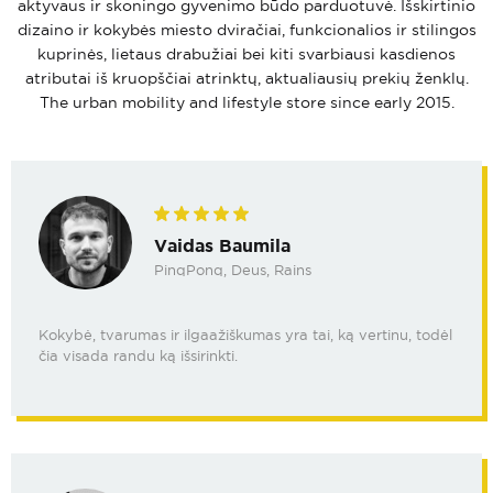
aktyvaus ir skoningo gyvenimo būdo parduotuvė. Išskirtinio
dizaino ir kokybės miesto dviračiai, funkcionalios ir stilingos
kuprinės, lietaus drabužiai bei kiti svarbiausi kasdienos
atributai iš kruopščiai atrinktų, aktualiausių prekių ženklų.
The urban mobility and lifestyle store since early 2015.
Vaidas Baumila
PinqPonq, Deus, Rains
Kokybė, tvarumas ir ilgaažiškumas yra tai, ką vertinu, todėl
čia visada randu ką išsirinkti.