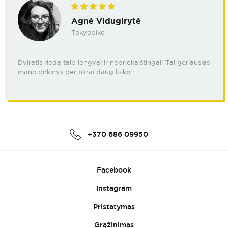
Agnė Vidugirytė
Tokyobike
Dviratis rieda taip lengvai ir nepriekaištingai! Tai geriausias
mano pirkinys per tikrai daug laiko.
+370 686 09950
Facebook
Instagram
Pristatymas
Grąžinimas