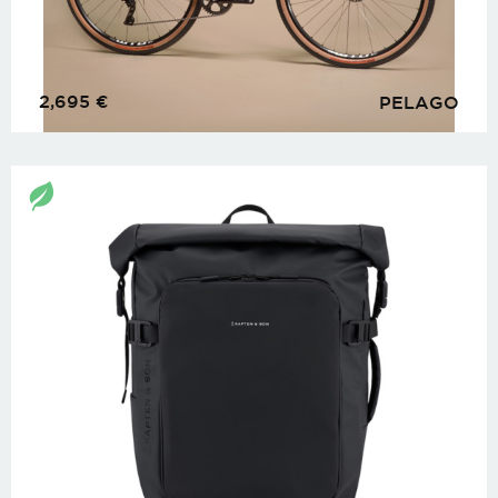
2,695
€
PELAGO