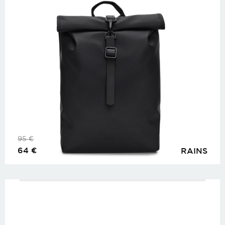
95
€
64
€
RAINS