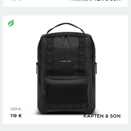
139
€
119
€
KAPTEN & SON