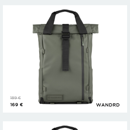
189
€
169
€
WANDRD