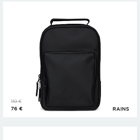
110
€
76
€
RAINS