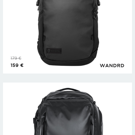
179
€
159
€
WANDRD