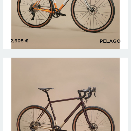
2,695
€
PELAGO