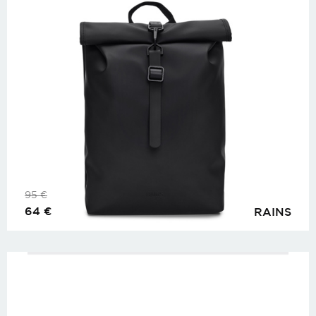
95
€
64
€
RAINS