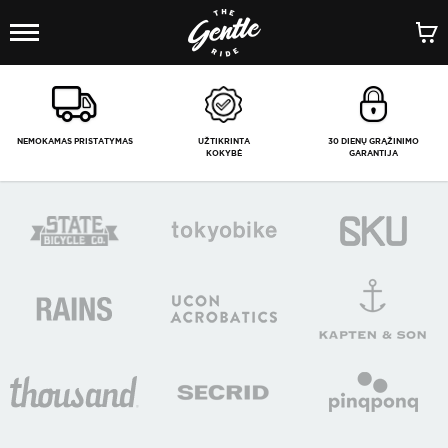
1
/
-
NEMOKAMAS PRISTATYMAS
UŽTIKRINTA
30 DIENŲ GRĄŽINIMO
KOKYBĖ
GARANTIJA