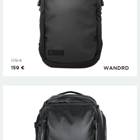
179
€
159
€
WANDRD