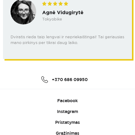
Agnė Vidugirytė
Tokyobike
Dviratis rieda taip lengvai ir nepriekaištingai! Tai geriausias
mano pirkinys per tikrai daug laiko.
+370 686 09950
Facebook
Instagram
Pristatymas
Grąžinimas