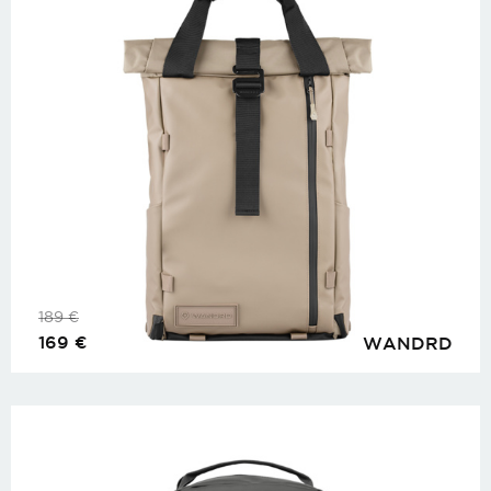
189
€
169
€
WANDRD