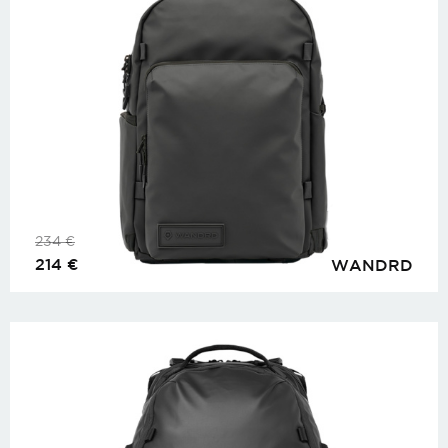
234
€
214
€
WANDRD