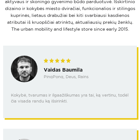
aktyvaus ir skoningo gyvenimo būdo parduotuvė. Išskirtinio
dizaino ir kokybės miesto dviračiai, funkcionalios ir stilingos
kuprinės, lietaus drabužiai bei kiti svarbiausi kasdienos
atributai iš kruopščiai atrinktų, aktualiausių prekių ženklų.
The urban mobility and lifestyle store since early 2015.
Vaidas Baumila
PinqPonq, Deus, Rains
Kokybė, tvarumas ir ilgaažiškumas yra tai, ką vertinu, todėl
čia visada randu ką išsirinkti.