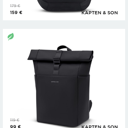
179
€
159
€
KAPTEN & SON
119
€
99
€
KAPTEN & SON