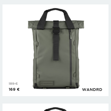
189
€
169
€
WANDRD