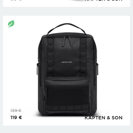
139
€
119
€
KAPTEN & SON