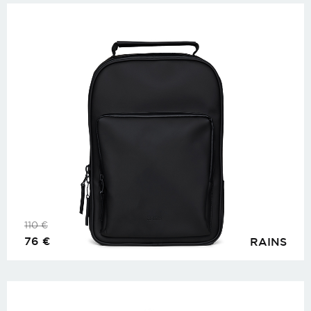
110
€
76
€
RAINS