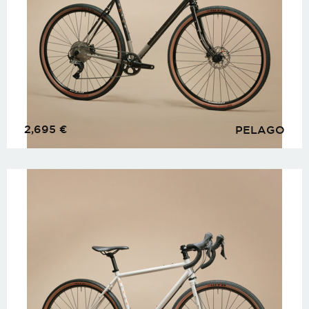
2,695
€
PELAGO